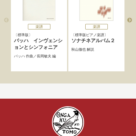
楽譜
楽譜
標準版
標準版ピアノ楽譜
標
バッハ インヴェンシ
ソナチネアルバム２
バ
ョンとシンフォニア
ョ
秋山徹也
解説
バッハ
作曲／
長岡敏夫
編
バッ