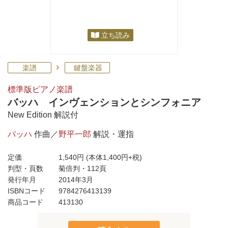
立ち読み
楽譜
鍵盤楽器
標準版ピアノ楽譜
バッハ インヴェンションとシンフォニア
New Edition 解説付
バッハ
作曲／
野平一郎
解説・運指
定価
1,540円
(本体1,400円+税)
判型・頁数
菊倍判・112頁
発行年月
2014年3月
ISBNコード
9784276413139
商品コード
413130