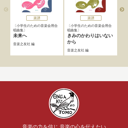
楽譜
楽譜
小学生のための音楽会用合
小学生のための音楽会用合
小
唱曲集
唱曲集
唱曲
未来へ
きみのかわりはいない
世
から
ニ
音楽之友社
編
音楽之友社
編
音楽
音楽の力を信じ 音楽の心を伝えたい