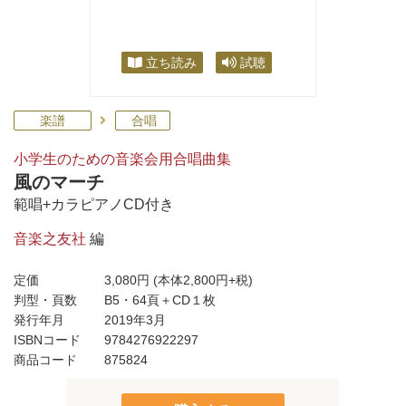
立ち読み
試聴
楽譜
合唱
小学生のための音楽会用合唱曲集
風のマーチ
範唱+カラピアノCD付き
音楽之友社
編
定価
3,080円
(本体2,800円+税)
判型・頁数
B5・64頁＋CD１枚
発行年月
2019年3月
ISBNコード
9784276922297
商品コード
875824