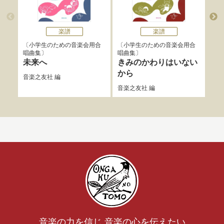
楽譜
楽譜
小学生のための音楽会用合
小学生のための音楽会用合
小
唱曲集
唱曲集
唱曲
未来へ
きみのかわりはいない
風
から
音楽之友社
編
音楽
音楽之友社
編
音楽の力を信じ 音楽の心を伝えたい