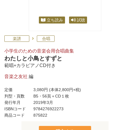
立ち読み
試聴
楽譜
合唱
小学生のための音楽会用合唱曲集
わたしと小鳥とすずと
範唱+カラピアノCD付き
音楽之友社
編
定価
3,080円
(本体2,800円+税)
判型・頁数
B5・56頁＋CD１枚
発行年月
2019年3月
ISBNコード
9784276922273
商品コード
875822