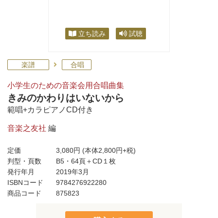
立ち読み
試聴
楽譜
合唱
小学生のための音楽会用合唱曲集
きみのかわりはいないから
範唱+カラピアノCD付き
音楽之友社
編
定価
3,080円
(本体2,800円+税)
判型・頁数
B5・64頁＋CD１枚
発行年月
2019年3月
ISBNコード
9784276922280
商品コード
875823