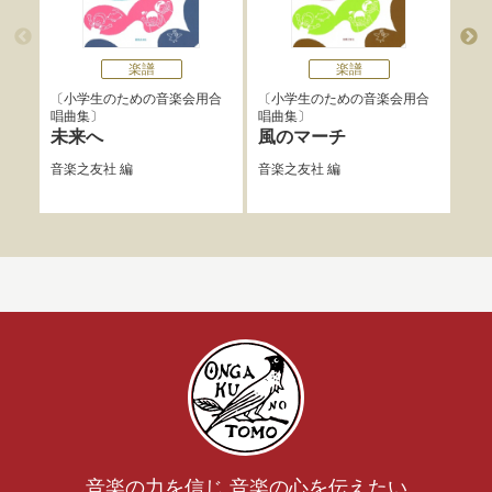
楽譜
楽譜
小学生のための音楽会用合
小学生のための音楽会用合
小
唱曲集
唱曲集
唱曲
未来へ
風のマーチ
世
ニ
音楽之友社
編
音楽之友社
編
音楽
音楽の力を信じ 音楽の心を伝えたい