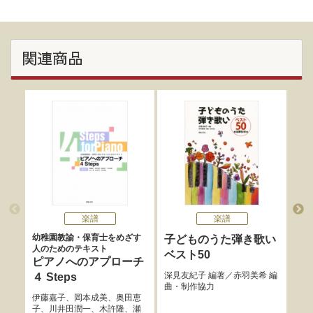
関連商品
楽譜
楽譜
幼稚園教諭・保育士をめざす
子どものうた弾き歌い
や
人のためのテキスト
ベスト50
植田
ピアノへのアプローチ
子
、
深見友紀子
編著／
赤羽美希
編
４ Steps
谷村
曲・制作協力
平松
伊藤嘉子
、
岡本成美
、
奥田恵
子
、
川井田潤一
、
木許隆
、
瀬