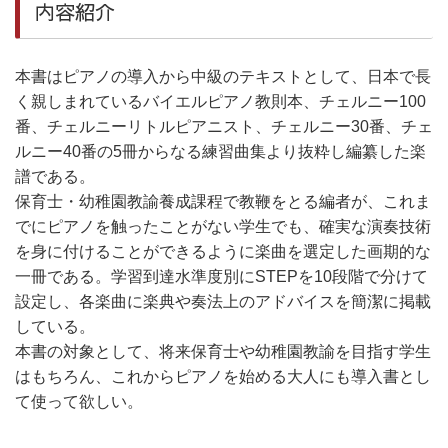
内容紹介
本書はピアノの導入から中級のテキストとして、日本で長
く親しまれているバイエルピアノ教則本、チェルニー100
番、チェルニーリトルピアニスト、チェルニー30番、チェ
ルニー40番の5冊からなる練習曲集より抜粋し編纂した楽
譜である。
保育士・幼稚園教諭養成課程で教鞭をとる編者が、これま
でにピアノを触ったことがない学生でも、確実な演奏技術
を身に付けることができるように楽曲を選定した画期的な
一冊である。学習到達水準度別にSTEPを10段階で分けて
設定し、各楽曲に楽典や奏法上のアドバイスを簡潔に掲載
している。
本書の対象として、将来保育士や幼稚園教諭を目指す学生
はもちろん、これからピアノを始める大人にも導入書とし
て使って欲しい。