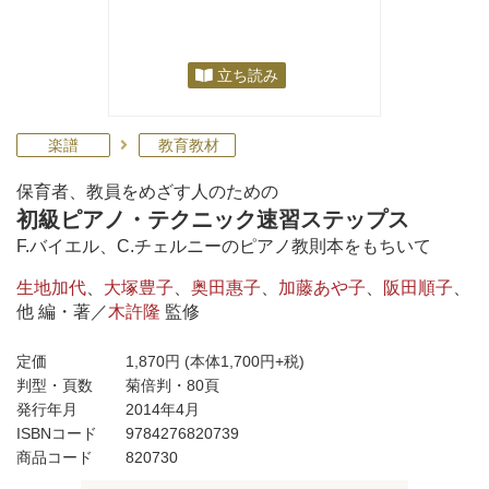
立ち読み
楽譜
教育教材
保育者、教員をめざす人のための
初級ピアノ・テクニック速習ステップス
F.バイエル、C.チェルニーのピアノ教則本をもちいて
生地加代
、
大塚豊子
、
奥田惠子
、
加藤あや子
、
阪田順子
、
他 編・著／
木許隆
監修
定価
1,870円
(本体1,700円+税)
判型・頁数
菊倍判・80頁
発行年月
2014年4月
ISBNコード
9784276820739
商品コード
820730