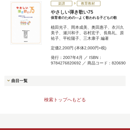
楽譜
教育教材
やさしい弾き歌い75
保育者のための―よく歌われる子どもの歌
植田光子
、
岡本成美
、
奥田惠子
、
衣川久
美子
、
瀬川和子
、
谷村宏子
、
長島礼
、
原
祐子
、
平松陽子
、
三木康子
編著
定価
2,200円
(本体2,000円+税)
発行：2007年4月 ／ ISBN：
9784276820692 ／ 商品コード：820690
曲目一覧
検索トップへもどる