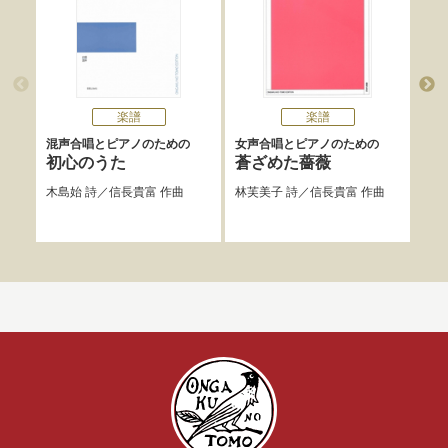
楽譜
楽譜
混声合唱とピアノのための
女声合唱とピアノのための
男声
初心のうた
蒼ざめた薔薇
初
木島始
詩／
信長貴富
作曲
林芙美子
詩／
信長貴富
作曲
木島