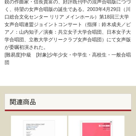
鋭の作曲家・信長貴富の、好評既刊中の混声合唱版につづ
く、待望の女声合唱版の誕生である。2003年4月29日（川
口総合文化センター リリア メインホール）第18回三大学
女声合唱連盟ジョイントコンサート（指揮：鈴木成夫／ピ
アノ：山内知子／演奏：共立女子大学合唱団、日本女子大
学合唱団、立教大学グリークラブ女声合唱団）にて女声版
が委嘱初演された。
[難易度]中級 [対象]少年少女・中学生・高校生・一般合唱
団
関連商品