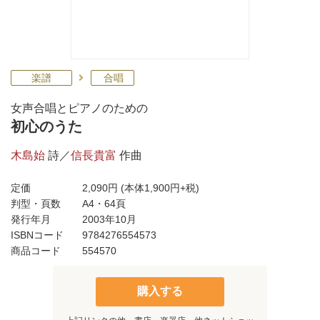
楽譜
合唱
女声合唱とピアノのための
初心のうた
木島始
詩／
信長貴富
作曲
定価
2,090円
(本体1,900円+税)
判型・頁数
A4・64頁
発行年月
2003年10月
ISBNコード
9784276554573
商品コード
554570
購入する