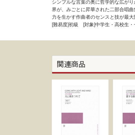
シンプルな言葉の奥に哲学的な広がり
界が、みごとに昇華された二部合唱曲
力を生かす作曲者のセンスと技が最大
[難易度]初級 [対象]中学生・高校生
関連商品