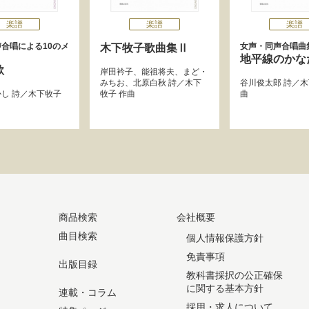
楽譜
楽譜
楽譜
合唱による10のメ
女声・同声合唱曲
木下牧子歌曲集Ⅱ
地平線のかな
歌
岸田衿子
、
能祖将夫
、
まど・
みちお
、
北原白秋
詩／
木下
谷川俊太郎
詩／
木
かし
詩／
木下牧子
牧子
作曲
曲
商品検索
会社概要
曲目検索
個人情報保護方針
免責事項
出版目録
教科書採択の公正確保
に関する基本方針
連載・コラム
採用・求人について