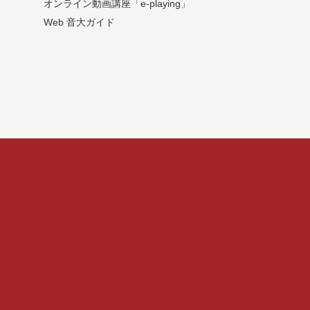
オンライン動画講座「e-playing」
Web 音大ガイド