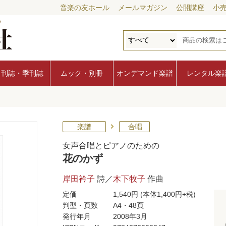
音楽の友ホール
メールマガジン
公開講座
小
月刊誌・季刊誌
ムック・別冊
オンデマンド楽譜
レンタル楽
楽譜
合唱
女声合唱とピアノのための
花のかず
岸田衿子
詩／
木下牧子
作曲
定価
1,540円
(本体1,400円+税)
判型・頁数
A4・48頁
発行年月
2008年3月