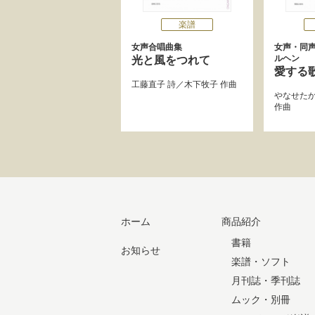
楽譜
女声合唱曲集
女声・同声
ルヘン
光と風をつれて
愛する
工藤直子
詩／
木下牧子
作曲
やなせた
作曲
ホーム
商品紹介
書籍
お知らせ
楽譜・ソフト
月刊誌・季刊誌
ムック・別冊