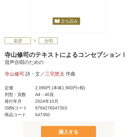
立ち読み
楽譜
合唱
寺山修司のテキストによるコンセプションⅠ
混声合唱のための
寺山修司
詩・文／
三宅悠太
作曲
定価
2,090円
(本体1,900円+税)
判型・頁数
A4・40頁
発行年月
2024年10月
ISBNコード
9784276547353
商品コード
547350
購入する