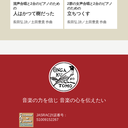
混声合唱と2台のピアノのため
2群の女声合唱と2台のピアノ
無伴
の
のための
ガ
人はかつて樹だった
立ちつくす
ル
長田弘
詩／
土田豊貴
作曲
長田弘
詩／
土田豊貴
作曲
信長
音楽の力を信じ 音楽の心を伝えたい
JASRAC許諾番号：
S1009152267