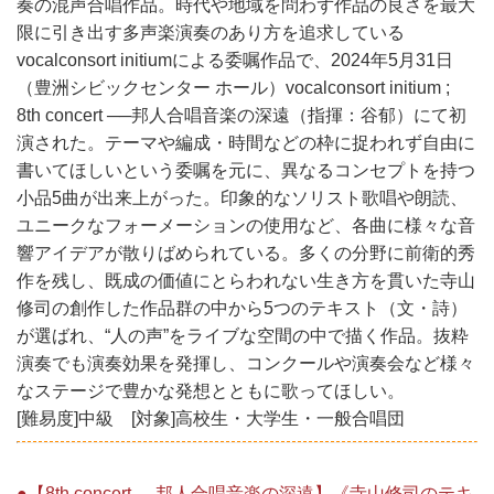
奏の混声合唱作品。時代や地域を問わず作品の良さを最大
限に引き出す多声楽演奏のあり方を追求している
vocalconsort initiumによる委嘱作品で、2024年5月31日
（豊洲シビックセンター ホール）vocalconsort initium ;
8th concert ──邦人合唱音楽の深遠（指揮：谷郁）にて初
演された。テーマや編成・時間などの枠に捉われず自由に
書いてほしいという委嘱を元に、異なるコンセプトを持つ
小品5曲が出来上がった。印象的なソリスト歌唱や朗読、
ユニークなフォーメーションの使用など、各曲に様々な音
響アイデアが散りばめられている。多くの分野に前衛的秀
作を残し、既成の価値にとらわれない生き方を貫いた寺山
修司の創作した作品群の中から5つのテキスト（文・詩）
が選ばれ、“人の声”をライブな空間の中で描く作品。抜粋
演奏でも演奏効果を発揮し、コンクールや演奏会など様々
なステージで豊かな発想とともに歌ってほしい。
[難易度]中級 [対象]高校生・大学生・一般合唱団
●【8th concert──邦人合唱音楽の深遠】《寺山修司のテキ