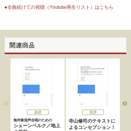
●全曲続けての視聴（Youtube再生リスト）はこちら
関連商品
楽譜
楽譜
無伴奏混声合唱のための
混声
寺山修司のテキストに
シェーンベルク／地上
愛
よるコンセプションⅠ