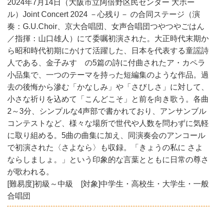
2024年7月14日（大阪市立阿倍野区民センター 大ホー
ル）Joint Concert 2024 －心残り－ の合同ステージ（演
奏：G.U.Choir、京大合唱団、女声合唱団つやつやごはん
／指揮：山口雄人）にて委嘱初演された。大正時代末期か
ら昭和時代初期にかけて活躍した、日本を代表する童謡詩
人である、金子みすゞの5篇の詩に付曲されたア・カペラ
小品集で、一つのテーマを持った短編集のような作品。過
去の後悔から滲む「かなしみ」や「さびしさ」に対して、
小さな祈りを込めて「こんどこそ」と前を向き歌う。各曲
2～3分、シンプルな4声部で書かれており、アンサンブル
コンテストなど、様々な場所で世代や人数を問わずに気軽
に取り組める。5曲の曲集に加え、同演奏会のアンコール
で初演された〈さよなら〉も収録。「きょうの私に さよ
ならしましょ。」という印象的な言葉とともに日常の尊さ
が歌われる。
[難易度]初級～中級 [対象]中学生・高校生・大学生・一般
合唱団