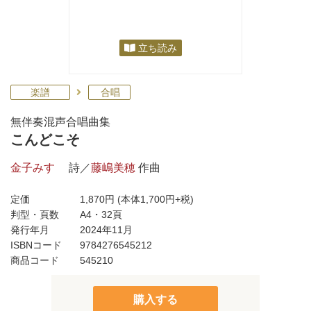
立ち読み
楽譜
合唱
無伴奏混声合唱曲集
こんどこそ
金子みすゞ
詩／
藤嶋美穂
作曲
定価
1,870円
(本体1,700円+税)
判型・頁数
A4・32頁
発行年月
2024年11月
ISBNコード
9784276545212
商品コード
545210
購入する