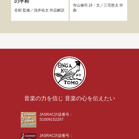
の平和
森田
寺山修司
詩・文／
三宅悠太
作
谷郁
監修／
浅井佑太
作品解説
曲
音楽の力を信じ 音楽の心を伝えたい
JASRAC許諾番号：
S1009152267
JASRAC許諾番号：