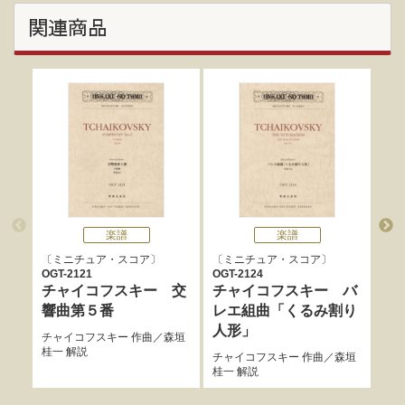
関連商品
楽譜
楽譜
ミニチュア・スコア
ミニチュア・スコア
ミ
OGT-2121
OGT-2124
OGT
チャイコフスキー 交
チャイコフスキー バ
チ
響曲第５番
レエ組曲「くるみ割り
レ
人形」
美
チャイコフスキー
作曲／
森垣
桂一
解説
チャイコフスキー
作曲／
森垣
チャ
桂一
解説
桂一