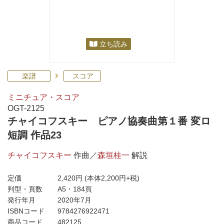
立ち読み
楽譜
スコア
ミニチュア・スコア
OGT-2125
チャイコフスキー ピアノ協奏曲第１番 変ロ
短調 作品23
チャイコフスキー
作曲／
森垣桂一
解説
定価
2,420円
(本体2,200円+税)
判型・頁数
A5・184頁
発行年月
2020年7月
ISBNコード
9784276922471
商品コード
482125