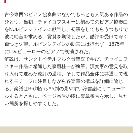
古今東西のピアノ協奏曲のなかでもっとも人気ある作品の
ひとつ。当初、チャイコフスキーは初めてのピアノ協奏曲
をN.ルビンシテインに献呈し、初演をしてもらうつもりで
彼に助言を求める。賞賛を期待したが、酷評を受けて深く
傷つき失望。ルビンシテインの助言には従わず、1875年
にH.v.ビューローのピアノで初演された。
解説は、サンクトペテルブルク音楽院で学び、チャイコフ
スキー作品に精通した森垣桂一が執筆。演奏家の意見を取
り入れて進めた改訂の過程、そして作品全体に共通して現
れるモチーフに注目しながら各楽章の構成を詳細に論じ
る。楽譜はB6判からA5判の見やすい浄書譜にリニューア
ルするとともに、ページ番号の隣に楽章番号を示し、見た
い箇所を探しやすくした。