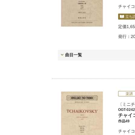
チャイコ
立ち
定価
1,6
発行：20
曲目一覧
楽譜
ミニチ
OGT-0242
チャイ
作品49
チャイコ