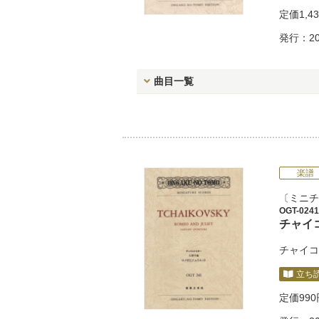
定価
1,4
発行：20
曲目一覧
楽譜
ミニチ
OGT-0241
チャイ
チャイコ
立ち
定価
99