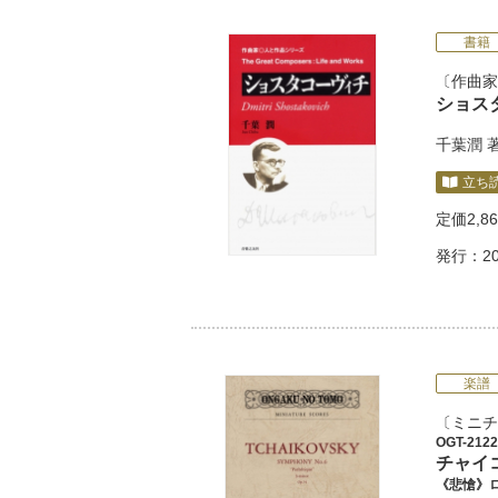
書籍
作曲家
ショス
千葉潤
立ち
定価
2,8
発行：20
楽譜
ミニチ
OGT-2122
チャイ
《悲愴》ロ