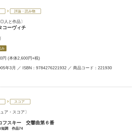
評論・読み物
◎人と作品
タコーヴィチ
著
読み
60円
(本体2,600円+税)
05年3月 ／ ISBN：9784276221932 ／ 商品コード：221930
スコア
ュア・スコア
コフスキー 交響曲第６番
短調 作品74