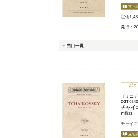
立ち
定価
1,4
発行：20
曲目一覧
楽譜
ミニチ
OGT-0243
チャイ
作品31
チャイコ
立ち