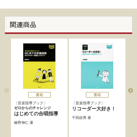
関連商品
書籍
書籍
音楽指導ブック
音楽指導ブック
音
ゼロからのチャレンジ
リコーダー大好き！
音
はじめての合唱指導
デ
千田鉄男
著
椿野伸仁
著
坪能
一
、
倉弘