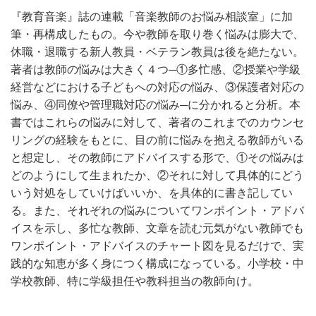
『教育音楽』誌の連載「音楽教師のお悩み相談室」に加
筆・再構成したもの。今や教師を取り巻く悩みは膨大で、
休職・退職する新人教員・ベテラン教員は後を絶たない。
著者は教師の悩みは大きく４つ─①多忙感、②授業や学級
経営などにおける子どもへの対応の悩み、③保護者対応の
悩み、④同僚や管理職対応の悩み─に分かれると分析。本
書ではこれらの悩みに対して、著者のこれまでのカウンセ
リングの経験をもとに、目の前に悩みを抱える教師がいる
と想定し、その教師にアドバイスする形で、①その悩みは
どのようにして生まれたか、②それに対して具体的にどう
いう対処をしていけばいいか、を具体的に書き記してい
る。また、それぞれの悩みについてワンポイント・アドバ
イスを示し、多忙な教師、文章を読む元気がない教師でも
ワンポイント・アドバイスのチャート図を見るだけで、実
践的な知恵が多く身につく構成になっている。小学校・中
学校教師、特に学級担任や教科担当の教師向け。