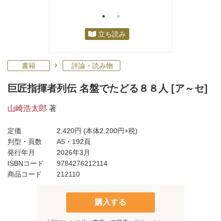
立ち読み
書籍
評論・読み物
巨匠指揮者列伝 名盤でたどる８８人 [ア～セ]
山崎浩太郎
著
定価
2,420円
(本体2,200円+税)
判型・頁数
A5・192頁
発行年月
2026年3月
ISBNコード
9784276212114
商品コード
212110
購入する