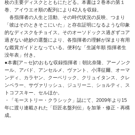
枚の主要ディスクとともにたどる。本書は２巻本の第１
巻、アイウエオ順の配列により42人を収録。
各指揮者の人生と活動、その時代状況の反映、つまり
「彼はそのときそこにいた」と存在証明になるような印象
的なディスクをチョイス。そのオーソドックス過ぎずコア
過ぎない絶妙の選盤により、各指揮者の理解が深まり有用
な鑑賞ガイドとなっている。便利な「生誕年順 指揮者生
没年表」付き。
●本書[ア～セ]のおもな収録指揮者：朝比奈隆、アーノンク
ール、アバド、アンセルメ、ヴァント、小澤征爾、オーマ
ンディ、カラヤン、クーベリック、クリュイタンス、クレ
ンペラー、サヴァリッシュ、ジュリーニ、ショルティ、ス
トコフスキー、セルほか。
・「モーストリー・クラシック」誌にて、2009年より15
年に渡り連載された「巨匠名盤列伝」を加筆・修正・再構
成。