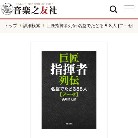
togg
navi
トップ
詳細検索
巨匠指揮者列伝 名盤でたどる８８人 [ア～セ]