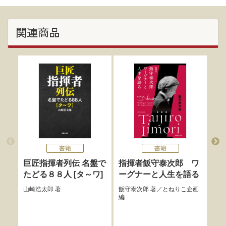
関連商品
書籍
書籍
巨匠指揮者列伝 名盤で
指揮者飯守泰次郎 ワ
交
たどる８８人 [タ～ワ]
ーグナーと人生を語る
た
山崎浩太郎
著
飯守泰次郎
著／
とねりこ企画
茂木
編