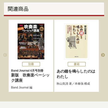
関連商品
別冊
書籍
Band Journal 4月号別冊
あの鐘を鳴らしたのは
音
新版 吹奏楽ベーシッ
わたし
樋口
ク講座
秋山気清
著／
本條強
構成
Band Journal
編