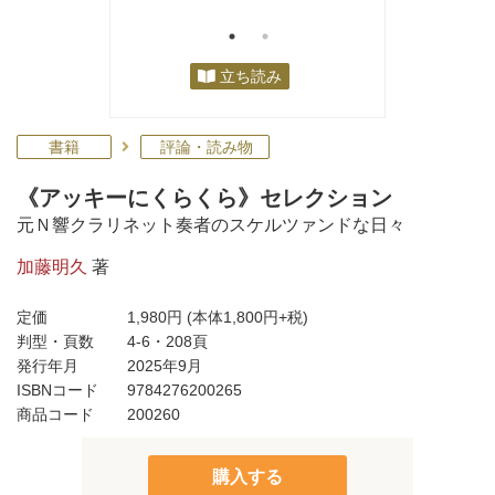
立ち読み
書籍
評論・読み物
《アッキーにくらくら》セレクション
元Ｎ響クラリネット奏者のスケルツァンドな日々
加藤明久
著
定価
1,980円
(本体1,800円+税)
判型・頁数
4-6・208頁
発行年月
2025年9月
ISBNコード
9784276200265
商品コード
200260
購入する