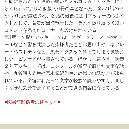
年間にもわたって連載が続いた人気コラム『アッキーにく
らくら』の“よりぬき版”が1冊の本となった。全371話の中
から51話が厳選され、各話の最後には【アッキーのつぶや
き】として、著者が当時執筆したコラムを振り返って短い
コメントを添えたコーナーも設けられている。
第1章「Ｎ響とアッキー」では、スヴェトラーノフやマゼ
ールなどＮ響を共演した指揮者たちとの思い出や、珍プレ
ー・ベストテンなど、思わずクスッと笑ってしまう微笑ま
しいエピソードが掲載されている。ほかに、第３章「吹奏
楽とアッキー」では、コンクールの審査で感じた貴重な話
や、丸谷明夫先生や宮本輝紀先生との思い出話などが綴ら
れている。全編にわたって文章が軽妙で読みやすく、楽し
く幸せな気分で読了することができる内容になっている。
■図書館関係者の皆さまへ■