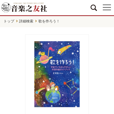
togg
navi
トップ
詳細検索
歌を作ろう！