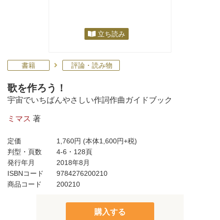
立ち読み
書籍
評論・読み物
歌を作ろう！
宇宙でいちばんやさしい作詞作曲ガイドブック
ミマス
著
定価
1,760円
(本体1,600円+税)
判型・頁数
4-6・128頁
発行年月
2018年8月
ISBNコード
9784276200210
商品コード
200210
購入する