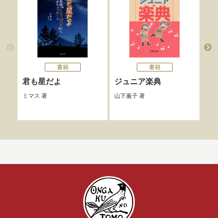
書籍
書籍
君も星だよ
ジュニア楽典
夢
師
ミマス
著
山下薫子
著
藤拓