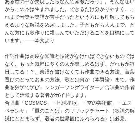
ある世の中が実現したらなんて素敵だろう」。そんな想い
からこの本は生まれました。できるだけ分かりやすく、こ
れまで音楽や楽譜が苦手だったという方にも理解してもら
えるような解説をめざしました。子どもから大人まで、ど
んな方にも歌作りに親しんでいただけることを目標にして
います。――本文より
作詞作曲は高度な知識と技術がなければできないものでは
なく、もっと気軽に多くの人が楽しめるはず。だれもが毎
日してる！？、楽譜が書けなくても作曲できる方法、言葉
選びのとっておきの方法、歌とは何か（本質論）まで。作
曲を独学で学び、シンガーソングライター／合唱曲の作者
として活躍する著者がガイドします。
合唱曲「COSMOS」「地球星歌」「空の美術館」「エス
ペランサ」「風のことば」のリリックチャート（歌詞の解
説にとどまらず、著者の世界観にふれられる）は必見。