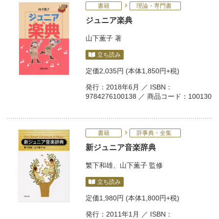
書籍
理論・専門書
ジュニア楽典
山下薫子
著
立ち読み
定価
2,035円
(本体1,850円+税)
発行：2018年6月 ／ ISBN：
9784276100138 ／ 商品コード：100130
書籍
辞事典・全集
新ジュニア音楽辞典
繁下和雄
、
山下薫子
監修
立ち読み
定価
1,980円
(本体1,800円+税)
発行：2011年1月 ／ ISBN：