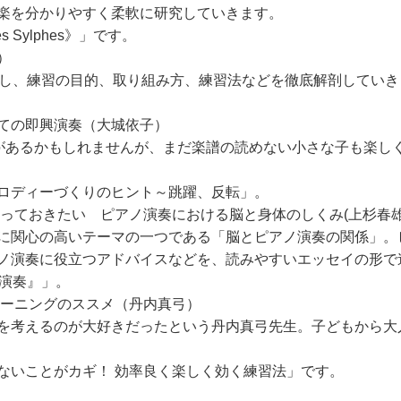
楽を分かりやすく柔軟に研究していきます。
Sylphes》」です。
）
し、練習の目的、取り組み方、練習法などを徹底解剖していき
ての即興演奏（大城依子）
があるかもしれませんが、まだ楽譜の読めない小さな子も楽し
ロディーづくりのヒント～跳躍、反転」。
っておきたい ピアノ演奏における脳と身体のしくみ(上杉春雄
に関心の高いテーマの一つである「脳とピアノ演奏の関係」。
ノ演奏に役立つアドバイスなどを、読みやすいエッセイの形で
演奏』」。
レーニングのススメ（丹内真弓）
を考えるのが大好きだったという丹内真弓先生。子どもから大
ないことがカギ！ 効率良く楽しく効く練習法」です。