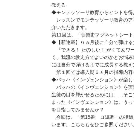
教える
◆モンテッソーリ教育からヒントを得
レッスンでモンテッソーリ教育のア
介いただきます。
第11回は、「音楽史マグネットシート
◆【新連載】６ヵ月後に自分で弾ける
『できる！ たのしい！ がくてんワ
く、我流の教え方でよいのかとお悩み
には自分で弾けるまでに成長する教え
第１回では導入期６ヵ月の指導内容
◆バッハ《インヴェンション》が楽し
バッハの《インヴェンション》を実
生徒の目を輝かせるためには……そこ
まった《インヴェンション》は、うっ
を目指してみませんか？
今回は、「第15番 ロ短調」の後編を
います。こちらもぜひご参照ください