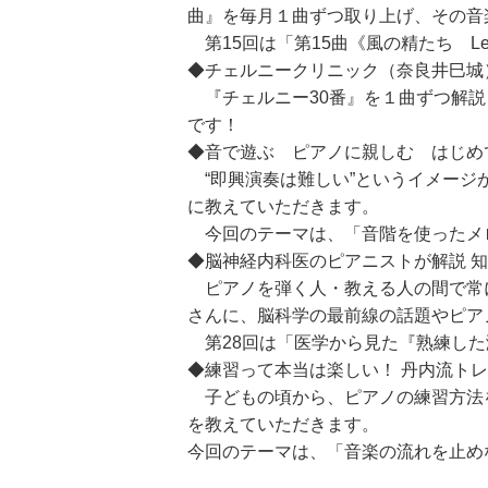
曲』を毎月１曲ずつ取り上げ、その音
第15回は「第15曲《風の精たち Les 
◆チェルニークリニック（奈良井巳城
『チェルニー30番』を１曲ずつ解説
です！
◆音で遊ぶ ピアノに親しむ はじめ
“即興演奏は難しい”というイメージ
に教えていただきます。
今回のテーマは、「音階を使ったメ
◆脳神経内科医のピアニストが解説 知
ピアノを弾く人・教える人の間で常
さんに、脳科学の最前線の話題やピア
第28回は「医学から見た『熟練した
◆練習って本当は楽しい！ 丹内流ト
子どもの頃から、ピアノの練習方法
を教えていただきます。
今回のテーマは、「音楽の流れを止め