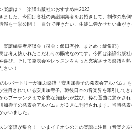
楽譜は？ 楽譜出版社のおすすめ曲2023
きました。今回は各社の楽譜編集者をお招きして、制作の裏側
情報を一挙公開！ 自分で弾きたい、生徒に弾かせたい曲がき
 楽譜編集者座談会（司会：飯田有抄、まとめ：編集部）
実は考え抜かれたこだわりの賜物なのです。今回は楽譜出版社
や喜び、そして発表会やレッスンをもっと充実させる楽譜を熱
ださい！
っておきのレパートリーが並ぶ楽譜『安川加壽子の発表会アルバム』
業績が注目されている安川加壽子。戦後日本の音楽界を牽引して
からプーランクまで多彩な顔触れが並び、粋な選曲に驚かされ
川加壽子の発表会アルバム』が３月に刊行されます。当時発表
かがいました。
スン楽譜が集合！ いまイチオシのこの楽譜に注目（音楽之友