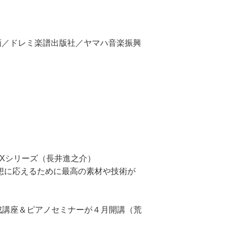
画／ドレミ楽譜出版社／ヤマハ音楽振興
SXシリーズ（長井進之介）
く理想に応えるために最高の素材や技術が
成講座＆ピアノセミナーが４月開講（荒