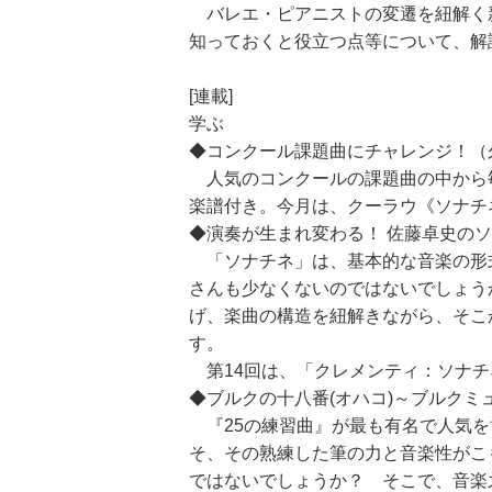
バレエ・ピアニストの変遷を紐解く
知っておくと役立つ点等について、解
[連載]
学ぶ
◆コンクール課題曲にチャレンジ！（
人気のコンクールの課題曲の中から
楽譜付き。今月は、クーラウ《ソナチネ》
◆演奏が生まれ変わる！ 佐藤卓史の
「ソナチネ」は、基本的な音楽の形
さんも少なくないのではないでしょう
げ、楽曲の構造を紐解きながら、そこ
す。
第14回は、「クレメンティ：ソナチネ 
◆ブルクの十八番(オハコ)～ブルクミ
『25の練習曲』が最も有名で人気を
そ、その熟練した筆の力と音楽性がこ
ではないでしょうか？ そこで、音楽