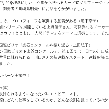
”などを理念にした、０歳から学べるカード式ソルフェージュ
。開発者の川崎紫明先生にお話をうかがいました。
だからこそ、プロコフィエフを演奏する意義がある（道下京子）
タ全曲シリーズを展開している上野優子さん。毎回異なるメーカ
ではカワイとともに「人間ドラマ」をテーマに演奏します。そ
ョパン国際ピリオド楽器コンクールを振り返る（上田弘子）
パン国際ピリオド楽器コンクール」。第１回では、日本の川口
世界に触れられる、川口さんの新連載がスタート。連載を前に
ました。
ンペーン実施中！
玉藻）
設けられるようになったバレエ・ピアニスト。
際にどんな仕事をしているのか、どんな役割を担っているのか