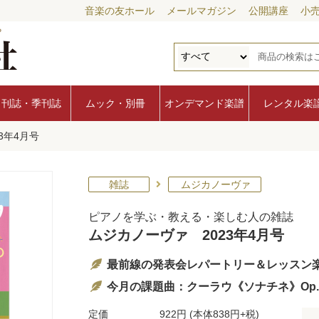
音楽の友ホール
メールマガジン
公開講座
小
月刊誌・季刊誌
ムック・別冊
オンデマンド楽譜
レンタル楽
3年4月号
雑誌
ムジカノーヴァ
ピアノを学ぶ・教える・楽しむ人の雑誌
ムジカノーヴァ 2023年4月号
最前線の発表会レパートリー＆レッスン楽
今月の課題曲：クーラウ《ソナチネ》Op.5
定価
922円
(本体838円+税)