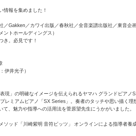
い情報を集めました！
社／Gakken／カワイ出版／春秋社／全音楽譜出版社／東音企
メントホールディングス）
つき。必見です！
章
曲者：伊井光子）
い表現」の明確なイメージを伝えられるヤマハ グランドピアノ
、プレミアムピアノ「SX Series」。奏者のタッチや思い描
ついて、魅力や指導への活用法を菅原望先生にうかがいました。
メソッド「川崎紫明 音符ビッツ」 オンラインによる指導者養