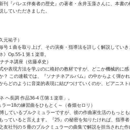
新刊『バレエ伴奏者の歴史』の著者・永井玉藻さんに、本書の
説していただきました。
久元祐子）
毎号１曲を取り上げ、その演奏・指導法を詳しく解説していき
Op.55-1 第１楽章。
ソナチネ講座（佐藤卓史）
式や表現方法を学ぶのに格好の教材ですが、どこか機械的に感
か？ この連載では、『ソナチネアルバム』の中からよく弾か
からどのように音楽的表現に結びつけていくのか、ピアニスト
ヘ長調 作品36-4 ①第１楽章」。
ュラー18の練習曲をひもとく～（春畑セロリ）
博しているブルクミュラーですが、彼の作曲家生活のもっとも
もっていると言えます。『25』の秘密を知りたければ、指導者
之友社刊の５冊のブルクミュラーの曲集で解説を担当された作