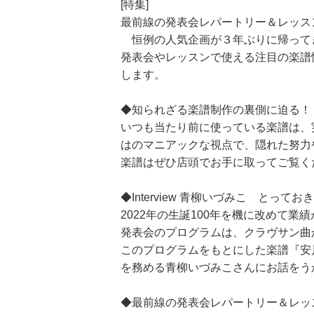
[特集]
最前線の発表会レパートリー＆レッスン
恒例の人気企画が３年ぶりに帰って
発表会やレッスンで使える注目の楽譜
します。
◆知られざる楽譜制作の裏側に迫る！
いつも当たり前に使っている楽譜は、
はのマニアックな視点で、隠れた努力
楽譜はぜひ店頭でお手に取ってご覧く
◆Interview 青柳いづみこ と
2022年の生誕100年を機に改めて
発表会のプログラムは、クラヴサン曲
このプログラムをもとにした楽譜『安
を務める青柳いづみこさんにお話をう
◆最前線の発表会レパートリー＆レッ