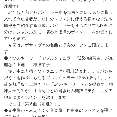
原知子）
34年ほど前からポピュラー曲を積極的にレッスンに取り
入れてきた著者が、明日のレッスンに使える様々な手法や
情報をご紹介する連載。ポピュラーを４つのリズム区分に
分け、ジャンル別に「演奏と指導のポイント」をお伝えし
ていきます。
今回は、ボサノヴァの名曲と演奏のコツをご紹介しま
す！
◆７つのキーワードでブルクミュラー『25の練習曲』が無
理なく上達！（根津栄子）
短い中にも様々なテクニックが織り込まれ、ショパンを
弾く下地作りにもなるブルクミュラー『25の練習曲』。生
徒を無理なく上達させる「24のキーワード」を提案する根
津栄子先生が、１曲丸ごとの書き込み楽譜でテクニック７
項目によるポイントを紹介します。
今回は「第６曲《前進》」。
◆先生像からみえてくる音楽像 作曲家のレッスンを覗い
てみたら……（内藤晃）