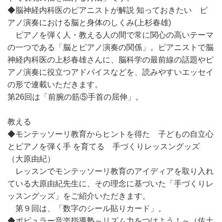
◆脳神経内科医のピアニストが解説 知っておきたい ピ
アノ演奏における脳と身体のしくみ(上杉春雄)
ピアノを弾く人・教える人の間で常に関心の高いテーマ
の一つである「脳とピアノ演奏の関係」。ピアニストで脳
神経内科医の上杉春雄さんに、脳科学の最前線の話題やピ
アノ演奏に役立つアドバイスなどを、読みやすいエッセイ
の形で連載いただきます。
第26回は「前腕の筋⑤手首の屈伸」。
教える
◆モンテッソーリ教育からヒントを得た 子どもの自立心
とピアノを弾く手 を育てる 手づくりレッスングッズ
（大原由紀）
レッスンでモンテッソーリ教育のアイディアを取り入れ
ている大原由紀先生に、その理念に基づいた「手づくりレ
ッスングッズ」をご紹介いただきます。
第９回は、「数字のシール貼りカード」。
◆ポピュラー音楽指導塾～リズム力をつけよう！～（佐土