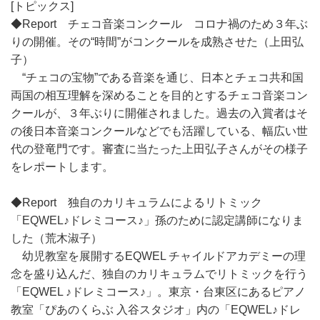
[トピックス]
◆Report チェコ音楽コンクール コロナ禍のため３年ぶ
りの開催。その“時間”がコンクールを成熟させた（上田弘
子）
“チェコの宝物”である音楽を通じ、日本とチェコ共和国
両国の相互理解を深めることを目的とするチェコ音楽コン
クールが、３年ぶりに開催されました。過去の入賞者はそ
の後日本音楽コンクールなどでも活躍している、幅広い世
代の登竜門です。審査に当たった上田弘子さんがその様子
をレポートします。
◆Report 独自のカリキュラムによるリトミック
「EQWEL♪ドレミコース♪」孫のために認定講師になりま
した（荒木淑子）
幼児教室を展開するEQWEL チャイルドアカデミーの理
念を盛り込んだ、独自のカリキュラムでリトミックを行う
「EQWEL ♪ドレミコース♪」。東京・台東区にあるピアノ
教室「ぴあのくらぶ 入谷スタジオ」内の「EQWEL♪ドレ