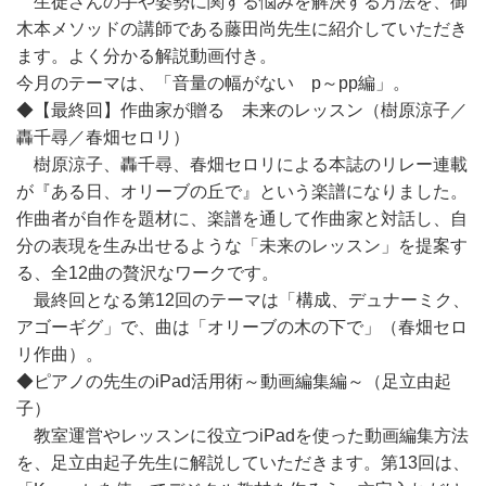
生徒さんの手や姿勢に関する悩みを解決する方法を、御
木本メソッドの講師である藤田尚先生に紹介していただき
ます。よく分かる解説動画付き。
今月のテーマは、「音量の幅がない p～pp編」。
◆【最終回】作曲家が贈る 未来のレッスン（樹原涼子／
轟千尋／春畑セロリ）
樹原涼子、轟千尋、春畑セロリによる本誌のリレー連載
が『ある日、オリーブの丘で』という楽譜になりました。
作曲者が自作を題材に、楽譜を通して作曲家と対話し、自
分の表現を生み出せるような「未来のレッスン」を提案す
る、全12曲の贅沢なワークです。
最終回となる第12回のテーマは「構成、デュナーミク、
アゴーギグ」で、曲は「オリーブの木の下で」（春畑セロ
リ作曲）。
◆ピアノの先生のiPad活用術～動画編集編～（足立由起
子）
教室運営やレッスンに役立つiPadを使った動画編集方法
を、足立由起子先生に解説していただきます。第13回は、