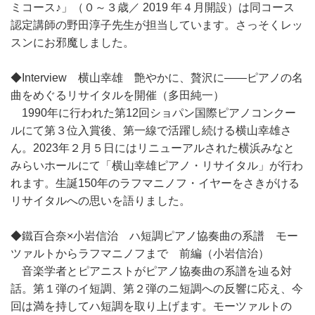
ミコース♪」（０～３歳／ 2019 年４月開設）は同コース
認定講師の野田淳子先生が担当しています。さっそくレッ
スンにお邪魔しました。
◆Interview 横山幸雄 艶やかに、贅沢に――ピアノの名
曲をめぐるリサイタルを開催（多田純一）
1990年に行われた第12回ショパン国際ピアノコンクー
ルにて第３位入賞後、第一線で活躍し続ける横山幸雄さ
ん。2023年２月５日にはリニューアルされた横浜みなと
みらいホールにて「横山幸雄ピアノ・リサイタル」が行わ
れます。生誕150年のラフマニノフ・イヤーをさきがける
リサイタルへの思いを語りました。
◆鐵百合奈×小岩信治 ハ短調ピアノ協奏曲の系譜 モー
ツァルトからラフマニノフまで 前編（小岩信治）
音楽学者とピアニストがピアノ協奏曲の系譜を辿る対
話。第１弾のイ短調、第２弾のニ短調への反響に応え、今
回は満を持してハ短調を取り上げます。モーツァルトの