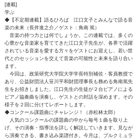
[連載]
学ぶ
◆【不定期連載】語るひろば 江口文子とみんなで語る音
楽の未来（長井進之介／ゲスト：角南 篤）
音楽の持つ力とは何でしょうか。この連載では、多くの
心豊かな音楽家を育ててきた江口文子先生が、各界で活躍
されている音楽を愛する方々をゲストにお迎えし、若い世
代とのセッションを交えて音楽の可能性と未来を語り合い
ます。
今回は、政策研究大学院大学学長特別補佐・客員教授で
あり、公益財団法人笹川平和財団理事長も務める角南篤先
生をお招きしました。江口先生の生徒が２台ピアノによる
ピアノ協奏曲を演奏し、ゲストとの対話を深めます。その
様子を２回に分けてレポートします。
◆コンクール課題曲にチャレンジ！（赤松林太郎）
人気のコンクールの課題曲の中から毎号１曲を取り上
げ、その演奏・指導法を詳しく解説していきます。見なが
ら演奏できる、書き込み楽譜付き。今月は、ブルクミュラ