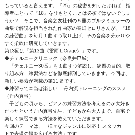
もっていると言えます。『25』の秘密を知りたければ、指
導者にとって『18』をひもとくことは必須ではないでしょ
うか？ そこで、音楽之友社刊の５冊のブルクミュラーの
曲集で解説を担当された作曲家の春畑セロリさんが、『18
の練習曲』を毎月１曲ずつ取り上げ、その音楽を分かりや
すく柔軟に研究していきます。
第13回は「第13曲《雷雨 L’Orage》」です。
◆チェルニークリニック（奈良井巳城）
『チェルニー30番』を１曲ずつ解説し、練習の目的、取
り組み方、練習法などを徹底解剖していきます。今回は、
新しい要素が満載の第11 番です。
◆練習って本当は楽しい！ 丹内流トレーニングのススメ
（丹内真弓）
子どもの頃から、ピアノの練習方法を考えるのが大好き
だったという丹内真弓先生。子どもから大人まで、自宅で
楽しく練習できる方法を教えていただきます。
今回のテーマは、「様々なジャンルに対応！ スタッカー
トで表現の幅を広げる方法」です。