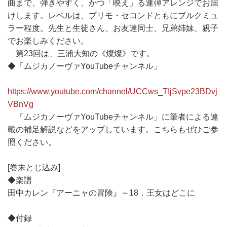
曲まで、弾きやすく、かつ「映え」る連弾アレンジでお届
けします。レベルは、プリモ・セコンドともにブルクミュ
ラー程度。先生と生徒さん、お友達同士、兄弟姉妹、親子
でお楽しみください。
第23回は、三浦大知の《燦燦》です。
◆「ムジカノーヴァYouTubeチャンネル」
https://www.youtube.com/channel/UCCws_TIjSvpe23BDvj
VBnVg
「ムジカノーヴァYouTubeチャンネル」に筆者による連
載の補足解説などをアップしています。こちらもぜひご参
照ください。
[巻末とじ込み]
◆楽譜
田中カレン『アーニャの冒険』～18．王女はどこに
◆付録