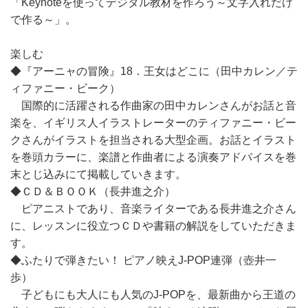
「Keynoteを使ってデジタル教材を作ろう～文字入れだけ
で作る～」。
楽しむ
◆『アーニャの冒険』18．王女はどこに（田中カレン／テ
ィファニー・ビーク）
国際的に活躍される作曲家の田中カレンさんがお話と音
楽を、イギリス人イラストレーターのティファニー・ビー
クさんがイラストを担当される大型企画。お話とイラスト
を巻頭カラーに、楽譜と作曲者による演奏アドバイスを巻
末とじ込みにて掲載していきます。
◆ＣＤ＆ＢＯＯＫ（長井進之介）
ピアニストであり、音楽ライターである長井進之介さん
に、レッスンに役立つＣＤや書籍の解説をしていただきま
す。
◆ふたりで弾きたい！ ピアノ映えJ-POP連弾（壺井一
歩）
子どもにも大人にも人気のJ-POPを、最新曲から王道の