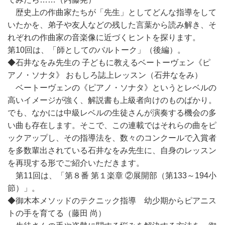
歴史上の作曲家たちが「先生」としてどんな指導をして
いたかを、弟子や友人などの残した言葉から読み解き、そ
れぞれの作曲家の音楽像に近づくヒントを探ります。
第10回は、「師としてのバルトーク」（後編）。
◆石井なをみ先生の 子どもに教えるベートーヴェン《ピ
アノ・ソナタ》 おもしろ誌上レッスン（石井なをみ）
ベートーヴェンの《ピアノ・ソナタ》というとレベルの
高いイメージが強く、解説書も上級者向けのものばかり。
でも、なかには中級レベルの生徒さんが演奏する機会の多
い曲も存在します。そこで、この連載ではそれらの曲をピ
ックアップし、その指導法を、数々のコンクールで入賞者
を多数輩出されている石井なをみ先生に、自身のレッスン
を再現する形でご紹介いただきます。
第11回は、「第８番 第１楽章 ②展開部（第133～194小
節）」。
◆御木本メソッドのテクニック指導 幼少期からピアニス
トの手を育てる（藤田 尚）