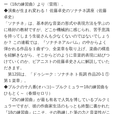
ー《18の練習曲》より〈雷雨〉。
◆演奏が生まれ変わる！ 佐藤卓史のソナチネ講座（佐藤
卓史）
「ソナチネ」は、基本的な音楽の形式や表現方法を学ぶの
に格好の教材ですが、どこか機械的に感じられ、苦手意識
を持ってしまう生徒さんも少なくないのではないでしょう
か？ この連載では、『ソナチネアルバム』の中からよく
弾かれる作品を１曲ずつ、全楽章を取り上げ、楽曲の構造
を紐解きながら、そこからどのように音楽的表現に結びつ
けていくのか、ピアニストの佐藤卓史さんに解説していた
だきます。
第12回は、「ドゥシーク：ソナチネ ト長調 作品20-1 ①
第１楽章」。
◆ブルクの十八番(オハコ)～ブルクミュラー18の練習曲を
ひもとく～（春畑セロリ）
『25の練習曲』が最も有名で人気を博しているブルクミ
ュラーですが、彼の作曲家生活のもっとも終盤に書かれた
『18の練習曲』にこそ、その熟練した筆の力と音楽性がこ