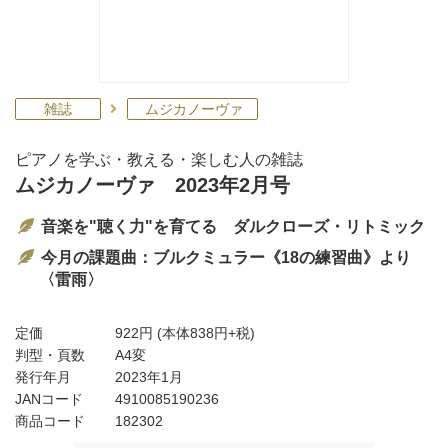
雑誌
ムジカノーヴァ
ピアノを学ぶ・教える・楽しむ人の雑誌
ムジカノーヴァ 2023年2月号
音楽を"聴く力"を育てる ダルクローズ・リトミック
今月の課題曲：ブルクミュラー《18の練習曲》より
〈雷雨〉
定価
922円
(本体838円+税)
判型・頁数
A4変
発行年月
2023年1月
JANコード
4910085190236
商品コード
182302