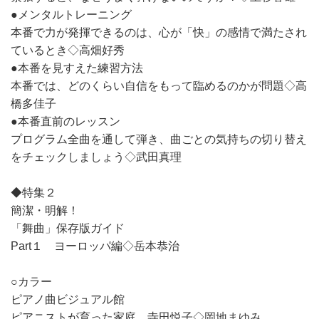
●メンタルトレーニング
本番で力が発揮できるのは、心が「快」の感情で満たされ
ているとき◇高畑好秀
●本番を見すえた練習方法
本番では、どのくらい自信をもって臨めるのかが問題◇高
橋多佳子
●本番直前のレッスン
プログラム全曲を通して弾き、曲ごとの気持ちの切り替え
をチェックしましょう◇武田真理
◆特集２
簡潔・明解！
「舞曲」保存版ガイド
Part１ ヨーロッパ編◇岳本恭治
○カラー
ピアノ曲ビジュアル館
ピアニストが育った家庭 寺田悦子◇岡地まゆみ