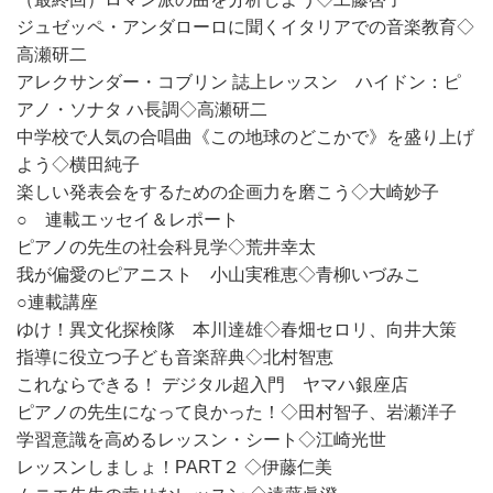
ジュゼッペ・アンダローロに聞くイタリアでの音楽教育◇
高瀬研二
アレクサンダー・コブリン 誌上レッスン ハイドン：ピ
アノ・ソナタ ハ長調◇高瀬研二
中学校で人気の合唱曲《この地球のどこかで》を盛り上げ
よう◇横田純子
楽しい発表会をするための企画力を磨こう◇大崎妙子
○ 連載エッセイ＆レポート
ピアノの先生の社会科見学◇荒井幸太
我が偏愛のピアニスト 小山実稚恵◇青柳いづみこ
○連載講座
ゆけ！異文化探検隊 本川達雄◇春畑セロリ、向井大策
指導に役立つ子ども音楽辞典◇北村智恵
これならできる！ デジタル超入門 ヤマハ銀座店
ピアノの先生になって良かった！◇田村智子、岩瀬洋子
学習意識を高めるレッスン・シート◇江崎光世
レッスンしましょ！PART２ ◇伊藤仁美