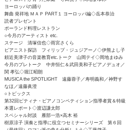
ヨーロッパの踊り
舞曲 発祥地 ＭＡＰ PART１ ヨーロッパ編◇岳本恭治
読者プレゼント
ポーランド料理レストラン
○今月のアーティスト etc.
ステージ 清塚信也◇雨宮さくら
ピアニスト探訪 フィリップ・ジュジアーノ◇伊熊よし子
頼近美津子の音楽教育etc.トーク 山岡テイ◇岡地まゆみ
今月のプレトーク 中井恒仁＆武田美和子ピアノデュオ／
関 孝弘◇堀江昭朗
MUSICA the SPOTLIGHT 遠藤蓉子／寿明義和／神野す
なほ／遠藤眞澄
○トピックス
第32回ピティナ・ピアノコンペティション指導者賞＆特級
本選レポート◇渡辺謙太郎
スペシャル対談 雁部一浩×高木 裕
樹原涼子 演奏と指導に役立つセミナーシリーズ 第６回
（最終回）ロマン派の曲を分析しよう◇工藤啓子