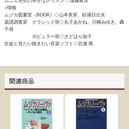
ムニエ先生の幸せなレッスン ◇遠藤眞澄
○情報
ムジカ図書室（BOOK）◇山本美芽、杉浦日出夫
楽譜調査室 クラシック班◇丸子あかね、川﨑みゆき、轟
千尋
ポピュラー班◇さどはら知子
生徒と見たい聴きたい音楽ソフト◇百瀬 喬
関連商品