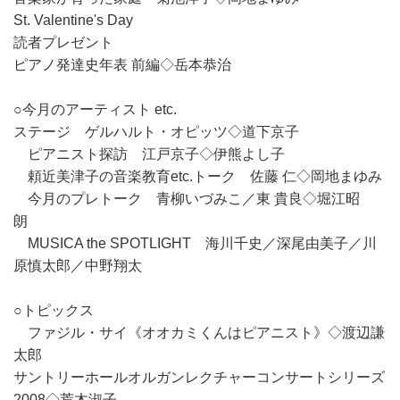
St. Valentine's Day
読者プレゼント
ピアノ発達史年表 前編◇岳本恭治
○今月のアーティスト etc.
ステージ ゲルハルト・オピッツ◇道下京子
ピアニスト探訪 江戸京子◇伊熊よし子
頼近美津子の音楽教育etc.トーク 佐藤 仁◇岡地まゆみ
今月のプレトーク 青柳いづみこ／東 貴良◇堀江昭
朗
MUSICA the SPOTLIGHT 海川千史／深尾由美子／川
原慎太郎／中野翔太
○トピックス
ファジル・サイ《オオカミくんはピアニスト》◇渡辺謙
太郎
サントリーホールオルガンレクチャーコンサートシリーズ
2008◇荒木淑子