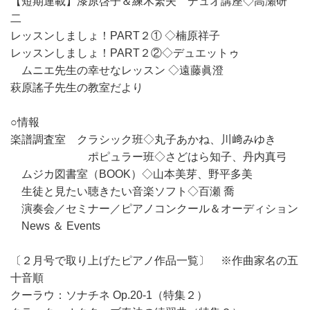
【短期連載】漆原啓子＆練木繁夫 デュオ講座◇高瀬研
二
レッスンしましょ！PART２① ◇楠原祥子
レッスンしましょ！PART２②◇デュエットゥ
ムニエ先生の幸せなレッスン ◇遠藤眞澄
萩原謠子先生の教室だより
○情報
楽譜調査室 クラシック班◇丸子あかね、川﨑みゆき
ポピュラー班◇さどはら知子、丹内真弓
ムジカ図書室（BOOK）◇山本美芽、野平多美
生徒と見たい聴きたい音楽ソフト◇百瀬 喬
演奏会／セミナー／ピアノコンクール＆オーディション
News ＆ Events
〔２月号で取り上げたピアノ作品一覧〕 ※作曲家名の五
十音順
クーラウ：ソナチネ Op.20-1（特集２）