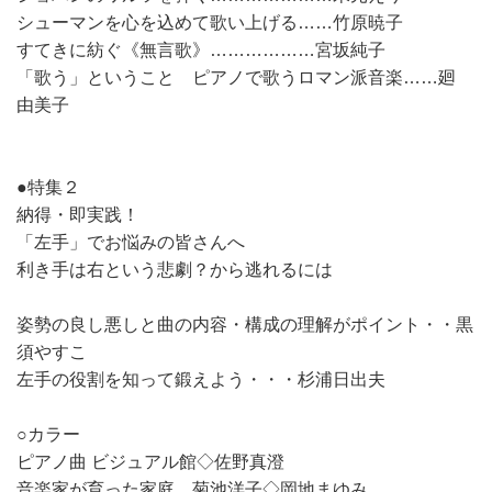
シューマンを心を込めて歌い上げる……竹原暁子
すてきに紡ぐ《無言歌》………………宮坂純子
「歌う」ということ ピアノで歌うロマン派音楽……廻
由美子
●特集２
納得・即実践！
「左手」でお悩みの皆さんへ
利き手は右という悲劇？から逃れるには
姿勢の良し悪しと曲の内容・構成の理解がポイント・・黒
須やすこ
左手の役割を知って鍛えよう・・・杉浦日出夫
○カラー
ピアノ曲 ビジュアル館◇佐野真澄
音楽家が育った家庭 菊池洋子◇岡地まゆみ