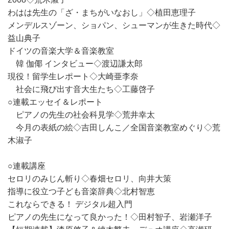
わはは先生の「ざ・まちがいなおし」◇植田恵理子
メンデルスゾーン、ショパン、シューマンが生きた時代◇
益山典子
ドイツの音楽大学＆音楽教室
韓 伽倻 インタビュー◇渡辺謙太郎
現役！留学生レポート◇大崎亜李奈
社会に飛び出す音大生たち◇工藤啓子
○連載エッセイ＆レポート
ピアノの先生の社会科見学◇荒井幸太
今月の表紙の絵◇吉田しんこ／全国音楽教室めぐり◇荒
木淑子
○連載講座
セロリのみじん斬り◇春畑セロリ、向井大策
指導に役立つ子ども音楽辞典◇北村智恵
これならできる！ デジタル超入門
ピアノの先生になって良かった！◇田村智子、岩瀬洋子