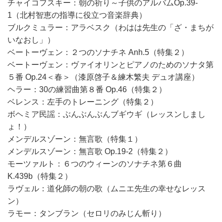
チャイコフスキー：朝の祈り～子供のアルバムOp.39-
1（北村智恵の指導に役立つ音楽辞典）
ブルクミュラー：アラベスク（わはは先生の「ざ・まちが
いなおし」）
ベートーヴェン：２つのソナチネ Anh.5（特集２）
ベートーヴェン：ヴァイオリンとピアノのためのソナタ第
５番 Op.24＜春＞（漆原啓子＆練木繁夫 デュオ講座）
ヘラー：30の練習曲第８番 Op.46（特集２）
ベレンス：左手のトレーニング（特集２）
ボヘミア民謡：ぶんぶんぶんブギウギ（レッスンしまし
ょ！）
メンデルスゾーン：無言歌（特集１）
メンデルスゾーン：無言歌 Op.19-2（特集２）
モーツァルト：６つのウィーンのソナチネ第６曲
K.439b（特集２）
ラヴェル：道化師の朝の歌（ムニエ先生の幸せなレッス
ン）
ラモー：タンブラン（セロリのみじん斬り）