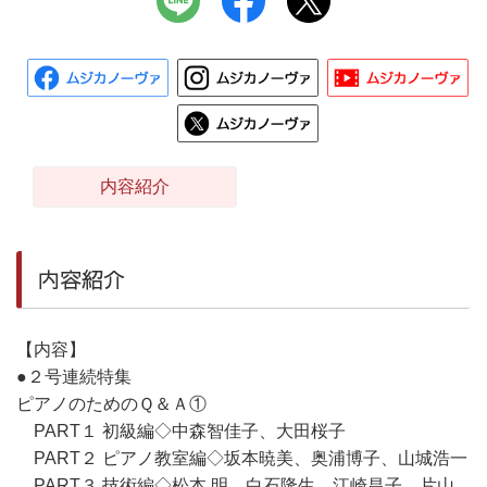
内容紹介
内容紹介
【内容】
●２号連続特集
ピアノのためのＱ＆Ａ①
PART１ 初級編◇中森智佳子、大田桜子
PART２ ピアノ教室編◇坂本暁美、奥浦博子、山城浩一
PART３ 技術編◇松本 明、白石隆生、江崎昌子、片山