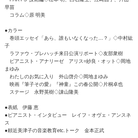
早苗
コラム◇原 明美
●カラー
巻頭エッセイ「あら、誰もいなくなった…？」◇中村紘
子
ラファウ・ブレハッチ来日公演リポート◇友部衆樹
ピアニスト・アナリーゼ アリス=紗良・オット◇岡地
まゆみ
わたしのお気に入り 外山啓介◇岡地まゆみ
映画『筆子その愛』『神童』この春公開◇片桐卓也
ステージ 永野英樹◇諌山隆美
●表紙 伊藤 恵
●ピアニスト・インタビュー レイフ・オヴェ・アンスネ
ス
●頼近美津子の音楽教育etc.トーク 金本正武