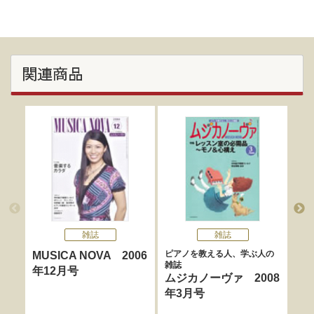
関連商品
雑誌
雑誌
ピアノを教える人、学ぶ人の
ピア
MUSICA NOVA 2006
雑誌
雑誌
年12月号
ムジカノーヴァ 2008
ム
年3月号
年