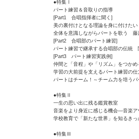
●特集Ⅰ
パート練習＆音取りの指導
[Part1 合唱指揮者に聞く]
美の裏付けとなる理論を身に付けたい
全体を意識しながらパートを歌う 藤
[Part2 合唱部のパート練習]
パート練習で継承する合唱部の伝統 
[Part3 パート練習実践例]
仲間と「音程」や「リズム」をつかめ
学習の大前提を支えるパート練習の仕
パートはチーム！～チーム力を培うパ
●特集Ⅱ
一生の思い出に残る鑑賞教室
音楽をより身近に感じる機会―音楽ア
学校教育で「新たな世界」を知るきっ
●特集Ⅲ