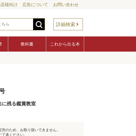
売店様向け
広告について
お問い合わせ
詳細検索
譜
教科書
これから出る本
号
出に残る鑑賞教室
完売のため、お取り扱いできません。
ご了承ください。