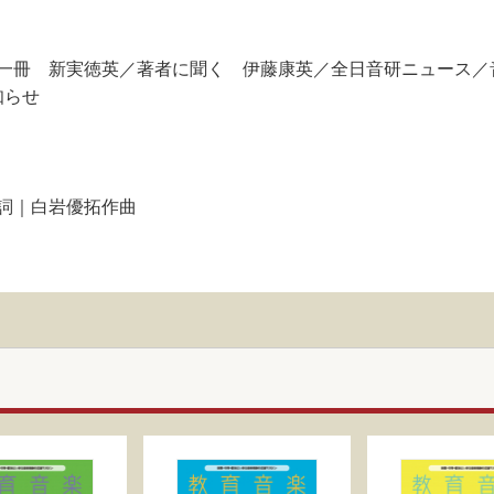
一冊 新実徳英／著者に聞く 伊藤康英／全日音研ニュース／
知らせ
詞｜白岩優拓作曲