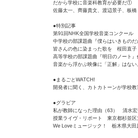
だから学校に音楽科教育が必要だ①
佐藤太一、齊藤貴文、渡辺景子、板橋 
●特別記事
第91回NHK全国学校音楽コンクール
中学校の部課題曲『僕らはいきもの
皆さんの色に染まった歌を 桜田直子
高等学校の部課題曲『明日のノート
音楽から浮かぶ映像に「正解」はない
●まるごとWATCH!
開発者に聞く、カトカトーンが学校教
●グラビア
私が教師になった理由（63） 清水宏
授業ライヴ・リポート 東京都杉並区
We Loveミュージック！ 栃木県