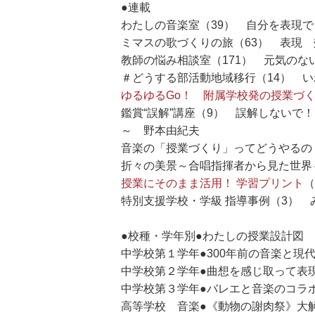
●連載
わたしの音楽室（39） 自分を表現
ミマスの歌づくりの旅（63） 表現
教師の悩み相談室（171） 元気の
＃どうする部活動地域移行（14） 
ゆるゆるGo！ 附属学校発の授業づ
鑑賞“誤解”講座（9） 誤解しない
～ 野本由紀夫
音楽の「授業づくり」ってどうやるの
折々の美景～合唱指揮者から見た世界
授業にそのまま活用！ 学習プリント
（
特別支援学校・学級 指導事例（3）
●校種・学年別●わたしの授業設計図
中学校第１学年●300年前の音楽と現
中学校第２学年●曲想を感じ取って表
中学校第３学年●バレエと音楽のコラ
高等学校 音楽●《動物の謝肉祭》大