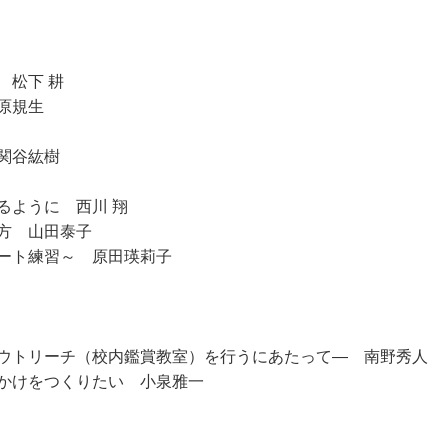
 松下 耕
原規生
関谷紘樹
るように 西川 翔
方 山田泰子
ート練習～ 原田瑛莉子
ウトリーチ（校内鑑賞教室）を行うにあたって― 南野秀人
かけをつくりたい 小泉雅一