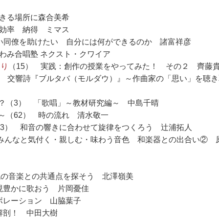
できる場所に森合美希
 効率 納得 ミマス
ない同僚を助けたい 自分には何ができるのか 諸富祥彦
いわみ合唱塾 ネクスト・クワイア
くり
（15） 実践：創作の授業をやってみた！ その２ 齊藤
で！ 交響詩『ブルタバ（モルダウ）』～作曲家の「思い」を聴
？（3） 「歌唱」～教材研究編～ 中島千晴
～（62） 時の流れ 清水敬一
3） 和音の響きに合わせて旋律をつくろう 辻浦拓人
 みんなと気付く・親しむ・味わう音色 和楽器との出合い② 原
代の音楽との共通点を探そう 北澤嶺美
現豊かに歌おう 片岡憂佳
ボレーション 山脇葉子
解剖！ 中田大樹