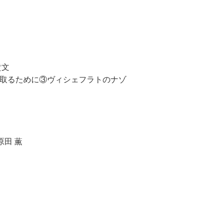
貴文
き取るために③ヴィシェフラトのナゾ
田 薫