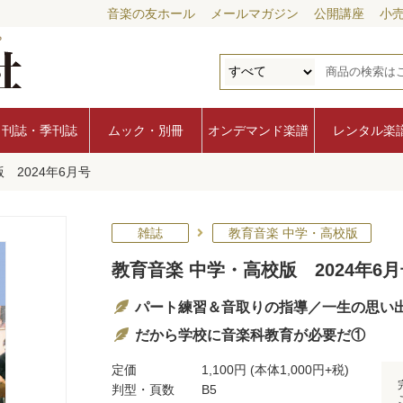
音楽の友ホール
メールマガジン
公開講座
小
月刊誌・季刊誌
ムック・別冊
オンデマンド楽譜
レンタル楽
 2024年6月号
雑誌
教育音楽 中学・高校版
教育音楽 中学・高校版 2024年6月
パート練習＆音取りの指導／一生の思い
だから学校に音楽科教育が必要だ①
定価
1,100円
(本体1,000円+税)
判型・頁数
B5