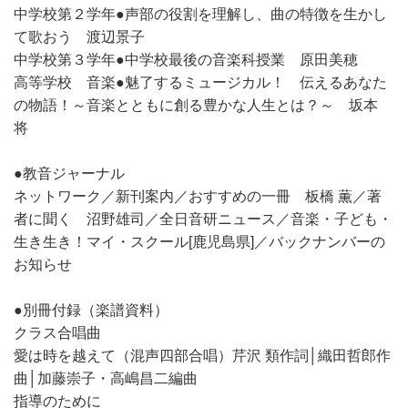
中学校第２学年●声部の役割を理解し、曲の特徴を生かし
て歌おう 渡辺景子
中学校第３学年●中学校最後の音楽科授業 原田美穂
高等学校 音楽●魅了するミュージカル！ 伝えるあなた
の物語！～音楽とともに創る豊かな人生とは？～ 坂本
将
●教音ジャーナル
ネットワーク／新刊案内／おすすめの一冊 板橋 薫／著
者に聞く 沼野雄司／全日音研ニュース／音楽・子ども・
生き生き！マイ・スクール[鹿児島県]／バックナンバーの
お知らせ
●別冊付録（楽譜資料）
クラス合唱曲
愛は時を越えて（混声四部合唱）芹沢 類作詞│織田哲郎作
曲│加藤崇子・高嶋昌二編曲
指導のために