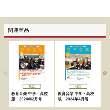
関連商品
雑誌
雑誌
教育音楽 中学・高校
教育音楽 中学・高校
教
版 2024年2月号
版 2024年4月号
版