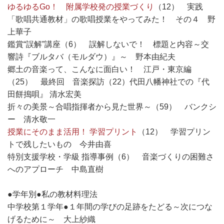
ゆるゆるGo！ 附属学校発の授業づくり
（12） 実践
「歌唱共通教材」の歌唱授業をやってみた！ その４ 野
上華子
鑑賞“誤解”講座（6） 誤解しないで！ 標題と内容～交
響詩『ブルタバ（モルダウ）』～ 野本由紀夫
郷土の音楽って、こんなに面白い！ 江戸・東京編
（25） 最終回 音楽探訪（22）代田八幡神社での『代
田餅搗唄』 清水宏美
折々の美景～合唱指揮者から見た世界～（59） バンクシ
ー 清水敬一
授業にそのまま活用！ 学習プリント
（12） 学習プリン
トで残したいもの 今井由喜
特別支援学校・学級 指導事例（6） 音楽づくりの困難さ
へのアプローチ 中島直樹
●学年別●私の教材料理法
中学校第１学年●１年間の学びの足跡をたどる～次につな
げるために～ 大上紗織