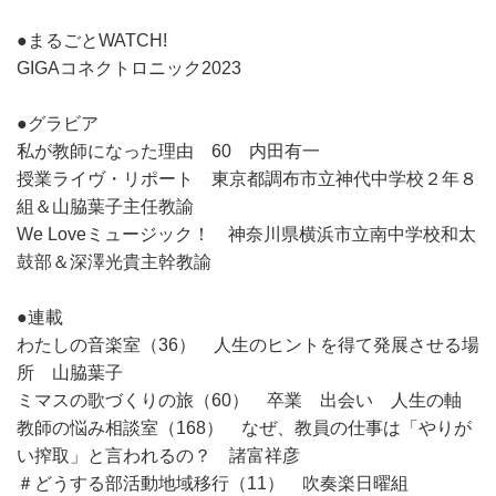
●まるごとWATCH!
GIGAコネクトロニック2023
●グラビア
私が教師になった理由 60 内田有一
授業ライヴ・リポート 東京都調布市立神代中学校２年８
組＆山脇葉子主任教諭
We Loveミュージック！ 神奈川県横浜市立南中学校和太
鼓部＆深澤光貴主幹教諭
●連載
わたしの音楽室（36） 人生のヒントを得て発展させる場
所 山脇葉子
ミマスの歌づくりの旅（60） 卒業 出会い 人生の軸
教師の悩み相談室（168） なぜ、教員の仕事は「やりが
い搾取」と言われるの？ 諸富祥彦
＃どうする部活動地域移行（11） 吹奏楽日曜組