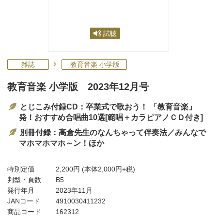
試聴
雑誌
教育音楽 小学版
教育音楽 小学版 2023年12月号
とじこみ付録CD：卒業式で歌おう！ 「教育音楽」
発！おすすめ合唱曲10選[範唱＋カラピアノＣＤ付き]
別冊付録：髙倉先生のなんちゃって伴奏法／みんなで
マホマホマホ～ン！ほか
特別定価
2,200円
(本体2,000円+税)
判型・頁数
B5
発行年月
2023年11月
JANコード
4910030411232
商品コード
162312