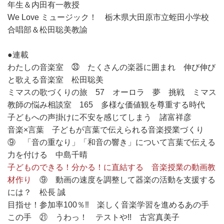
年生＆内田有一教授
We Love ミュージック！ 栃木県大田原市立蛭田小学校
合唱部＆松田聡美教諭
●連載
わたしの音楽室 ㉝ たくさんの楽器に囲まれ 伸び伸び
と歌える音楽室 松田聡美
ミマスの歌づくりの旅 57 オーロラ 夢 挑戦 ミマス
教師の悩み相談室 165 多様な価値観を尊重する時代
子どもへの声掛けに不安を感じてしまう 諸富祥彦
音楽×言葉 子どもが言葉で伝えられる音楽授業づくり
⑨ 「音の重なり」「和音の響き」について言葉で伝える
力を付ける 中島千晴
子どものできる！分かる！に直結する 音楽授業の動画教
材作り
⑨ 動画の速度を調整して器楽の活動を支援する
には？ 松長 誠
目指せ！参加率100％‼ 楽しく音楽学習を進めるあの手
この手 ㉑ うわっ！ テストや!! 古宮真美子