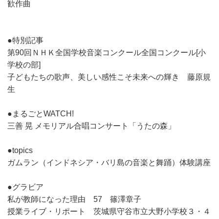
歓作曲
●特別記事
第90回ＮＨＫ全国学校音楽コンクール全国コンクール[小
学校の部]
子どもたちの歌声、美しい感性こそ未来への輝き 藤原規
生
●まるごとWATCH!
三善 晃 メモリアル合唱コンサート「うたの森」
●topics
ガムラン（インドネシア・バリ島の音楽と舞踊）体験講座
●グラビア
私が教師になった理由 57 篠澤章子
授業ライブ・リポート 茨城県守谷市立大野小学校３・４