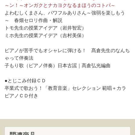
～ン！～オンガクとナカヨクなるまほうのコトバ～
よわむしくまさん、パワフルありさん～強弱を楽しもう
～ 春畑セロリ作曲・解説
トモ先生の授業アイデア（岩井智宏）
ミホ先生の授業アイデア（吉村美保）
ピアノが苦手でもオシャレに弾ける！ 髙倉先生のなんち
ゃって伴奏法
子もり歌（ピアノ伴奏）日本古謡｜髙倉弘光編曲
●とじこみ付録ＣＤ
卒業式で歌おう！「教育音楽」セレクション 範唱＋カラ
ピアノＣＤ付き
関連商品