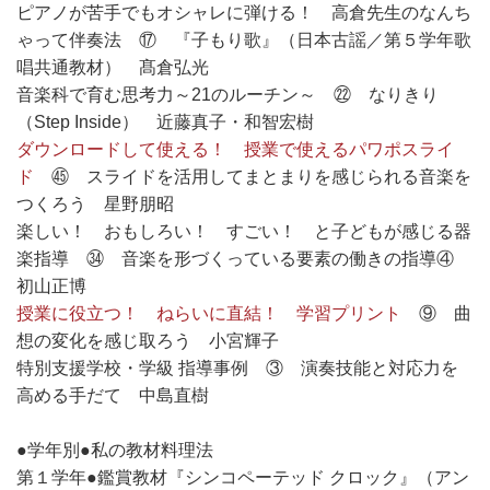
ピアノが苦手でもオシャレに弾ける！ 高倉先生のなんち
ゃって伴奏法 ⑰ 『子もり歌』（日本古謡／第５学年歌
唱共通教材） 髙倉弘光
音楽科で育む思考力～21のルーチン～ ㉒ なりきり
（Step Inside） 近藤真子・和智宏樹
ダウンロードして使える！ 授業で使えるパワポスライ
ド
㊺ スライドを活用してまとまりを感じられる音楽を
つくろう 星野朋昭
楽しい！ おもしろい！ すごい！ と子どもが感じる器
楽指導 ㉞ 音楽を形づくっている要素の働きの指導④
初山正博
授業に役立つ！ ねらいに直結！ 学習プリント
⑨ 曲
想の変化を感じ取ろう 小宮輝子
特別支援学校・学級 指導事例 ③ 演奏技能と対応力を
高める手だて 中島直樹
●学年別●私の教材料理法
第１学年●鑑賞教材『シンコペーテッド クロック』（アン