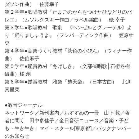
ダソン作曲） 佐藤幸子
第２学年●歌唱教材『たまごのからをつけたひなどりのバ
レエ』（ムソルグスキー作曲／ラベル編曲） 磯 幸子
第３学年●歌唱教材 歌劇 《ヘンゼルとグレーテル》よ
り『踊りましょうよ』（フンパーディンク作曲） 笠原壮
史
第４学年●音楽づくり教材『茶色の小びん』（ウィナー作
曲） 佐伯麻子
第５学年●鑑賞教材『冬げしき』（文部省唱歌│石桁冬樹
編曲）橘 創
第６学年●鑑賞教材 雅楽『越天楽』（日本古曲） 北川
真里菜
●教音ジャーナル
ネットワーク／新刊案内／おすすめの一冊 山下 敦／著
者に聞く 田中多佳子／全日音研ニュース／音楽・子ど
も・生き生き！マイ・スクール[東京都]／バックナンバー
のお知らせ