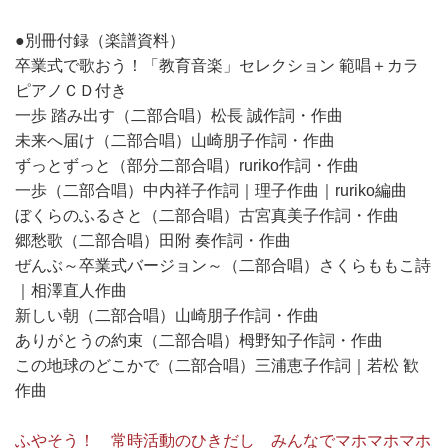
●別冊付録（楽譜資料）
卒業式で歌おう！「教育音楽」セレクション 範唱＋カラ
ピアノＣＤ付き
一歩 踏み出す（二部合唱）松長 誠作詞・作曲
未来へ届け（二部合唱）山崎朋子作詞・作曲
ずっとずっと（部分二部合唱）ruriko作詞・作曲
一歩（二部合唱）中内祥子作詞｜理子作曲｜ruriko編曲
ぼくらのふるさと（二部合唱）古宮真美子作詞・作曲
郷愁歌（二部合唱）田附 奏作詞・作曲
ぜんぶ～卒業式バージョン～（二部合唱）さくらももこ詩
｜相澤直人作曲
新しい朝（二部合唱）山崎朋子作詞・作曲
ありがとうの約束（二部合唱）栂野知子作詞・作曲
この地球のどこかで（二部合唱）三浦恵子作詞｜若松 歓
作曲
ふやそう！ 常時活動のひきだし みんなでマホマホマホ