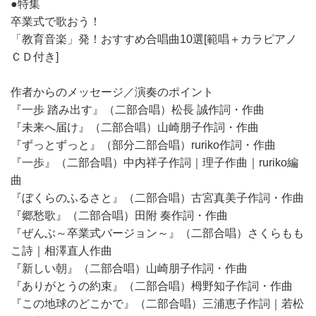
●特集
卒業式で歌おう！
「教育音楽」発！おすすめ合唱曲10選[範唱＋カラピアノ
ＣＤ付き]
作者からのメッセージ／演奏のポイント
『一歩 踏み出す』（二部合唱）松長 誠作詞・作曲
『未来へ届け』（二部合唱）山崎朋子作詞・作曲
『ずっとずっと』（部分二部合唱）ruriko作詞・作曲
『一歩』（二部合唱）中内祥子作詞｜理子作曲｜ruriko編
曲
『ぼくらのふるさと』（二部合唱）古宮真美子作詞・作曲
『郷愁歌』（二部合唱）田附 奏作詞・作曲
『ぜんぶ～卒業式バージョン～』（二部合唱）さくらもも
こ詩｜相澤直人作曲
『新しい朝』（二部合唱）山崎朋子作詞・作曲
『ありがとうの約束』（二部合唱）栂野知子作詞・作曲
『この地球のどこかで』（二部合唱）三浦恵子作詞｜若松