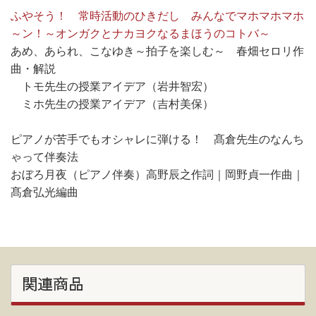
ふやそう！ 常時活動のひきだし みんなでマホマホマホ
～ン！～オンガクとナカヨクなるまほうのコトバ～
あめ、あられ、こなゆき～拍子を楽しむ～ 春畑セロリ作
曲・解説
トモ先生の授業アイデア（岩井智宏）
ミホ先生の授業アイデア（吉村美保）
ピアノが苦手でもオシャレに弾ける！ 髙倉先生のなんち
ゃって伴奏法
おぼろ月夜（ピアノ伴奏）高野辰之作詞｜岡野貞一作曲｜
髙倉弘光編曲
関連商品