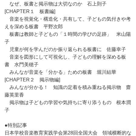
なぜ、板書と掲示物は大切なのか 石上則子
[CHAPTER１ 板書編]
音楽を視覚化・構造化・共有して、子どもの気付きや考
えを深める板書 平野次郎
板書は教師と子どもの「１時間の学びの足跡」 米山陽
子
児童が何を学んだのか振り返られる板書に 佐藤幸子
音楽を図形にして可視化し、子どもの理解を深める板
書 水門美穂子
みんなが音楽を「分かる」ための板書 堀川結華
[CHAPTER２ 掲示物編]
みんなが分かる！ 知識の定着を積み重ねる掲示物 齋
藤英里香
掲示物は子どもの学習や気持ちに寄り添うもの 根本潤
子
●特別記事
日本学校音楽教育実践学会第28回全国大会 領域横断的な