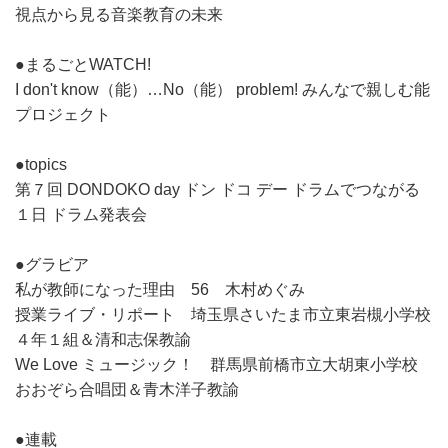
視点から見る音楽教育の未来
●まるごとWATCH!
I don't know（能）…No（能） problem! みんなで親しむ能
プロジェクト
●topics
第７回 DONDOKO day ドン ドコ デー ドラムでつながる
１日 ドラム発表会
●グラビア
私が教師になった理由 56 木村めぐみ
授業ライブ・リポート 埼玉県さいたま市立東岩槻小学校
４年１組＆清和志保教諭
We Love ミュージック！ 群馬県前橋市立大胡東小学校
おおぞら合唱団＆青木洋子教諭
●連載