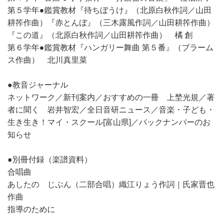
第５学年●鑑賞教材『待ちぼうけ』（北原白秋作詞／山田
耕筰作曲）『赤とんぼ』（三木露風作詞／山田耕筰作曲）
『この道』（北原白秋作詞／山田耕筰作曲） 橘 創
第６学年●鑑賞教材『ハンガリー舞曲 第５番』（ブラーム
ス作曲） 北川真里菜
●教音ジャーナル
ネットワーク／新刊案内／おすすめの一冊 上埜光規／著
者に聞く 岩井智宏／全日音研ニュース／音楽・子ども・
生き生き！マイ・スクール[富山県]／バックナンバーのお
知らせ
●別冊付録（楽譜資料）
合唱曲
あしたの じぶん（二部合唱）織江りょう作詞｜氏家晋也
作曲
指導のために