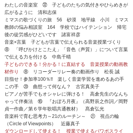
わたしの音楽室 ㉜ 子どものたちの気付きやひらめきが
広がるように 清和志保
ミマスの歌づくりの旅 56 砂漠 地平線 小川 ミマス
教師の悩み相談室 164 学校ではハイテンション 帰宅
後の徒労感がひどいです 諸富祥彦
音楽×言葉 子どもが言葉で伝えられる音楽授業づくり
⑧ 「呼びかけとこたえ」「音色（声質）」について言葉
で伝える力を付ける 中島千晴
子どものできる！分かる！に直結する 音楽授業の動画教
材作り
⑧ リコーダーリレー奏の動画作り 松長 誠
目指せ！参加率100％‼ 楽しく音楽学習を進めるあの手
この手 ⑳ 曲想って何なん？ 古宮真美子
ピアノが苦手でもオシャレに弾ける！ 高倉先生のなんち
ゃって伴奏法 ⑯ 『おぼろ月夜』（高野辰之作詞／岡野
貞一作曲／第６学年歌唱共通教材） 髙倉弘光
音楽科で育む思考力～21のルーチン～ ㉑ 視点の輪
（Circle of Viewpoints） 近藤真子
ダウンロードして使える！ 授業で使えるパワポスライ