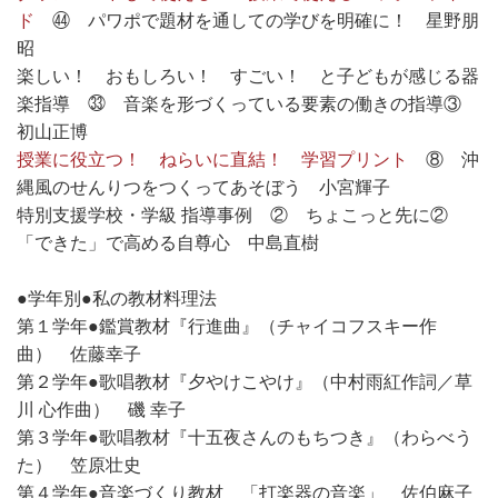
ド
㊹ パワポで題材を通しての学びを明確に！ 星野朋
昭
楽しい！ おもしろい！ すごい！ と子どもが感じる器
楽指導 ㉝ 音楽を形づくっている要素の働きの指導③
初山正博
授業に役立つ！ ねらいに直結！ 学習プリント
⑧ 沖
縄風のせんりつをつくってあそぼう 小宮輝子
特別支援学校・学級 指導事例 ② ちょこっと先に②
「できた」で高める自尊心 中島直樹
●学年別●私の教材料理法
第１学年●鑑賞教材『行進曲』（チャイコフスキー作
曲） 佐藤幸子
第２学年●歌唱教材『夕やけこやけ』（中村雨紅作詞／草
川 心作曲） 磯 幸子
第３学年●歌唱教材『十五夜さんのもちつき』（わらべう
た） 笠原壮史
第４学年●音楽づくり教材 「打楽器の音楽」 佐伯麻子