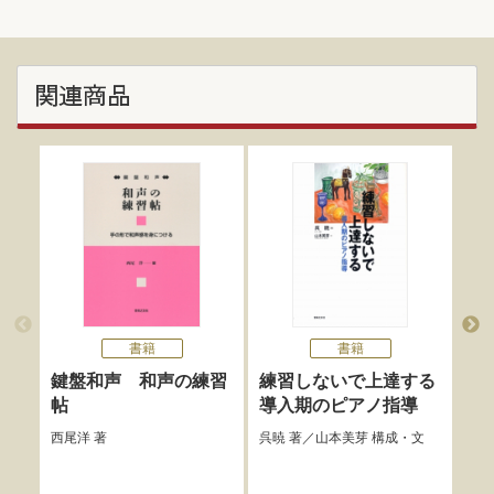
関連商品
書籍
書籍
鍵盤和声 和声の練習
練習しないで上達する
フ
帖
導入期のピアノ指導
アウ
紘子
西尾洋
著
呉暁
著／
山本美芽
構成・文