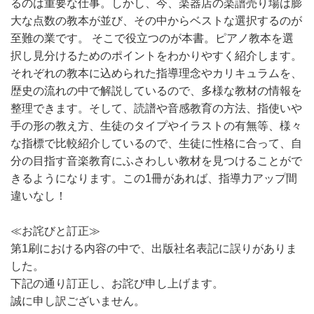
るのは重要な仕事。しかし、今、楽器店の楽譜売り場は膨
大な点数の教本が並び、その中からベストな選択するのが
至難の業です。 そこで役立つのが本書。ピアノ教本を選
択し見分けるためのポイントをわかりやすく紹介します。
それぞれの教本に込められた指導理念やカリキュラムを、
歴史の流れの中で解説しているので、多様な教材の情報を
整理できます。そして、読譜や音感教育の方法、指使いや
手の形の教え方、生徒のタイプやイラストの有無等、様々
な指標で比較紹介しているので、生徒に性格に合って、自
分の目指す音楽教育にふさわしい教材を見つけることがで
きるようになります。この1冊があれば、指導力アップ間
違いなし！
≪お詫びと訂正≫
第1刷における内容の中で、出版社名表記に誤りがありま
した。
下記の通り訂正し、お詫び申し上げます。
誠に申し訳ございません。