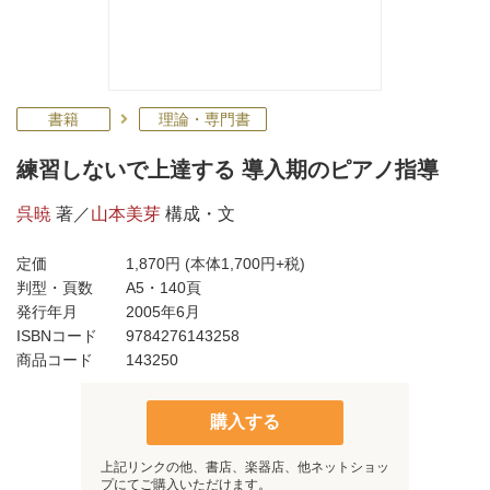
書籍
理論・専門書
練習しないで上達する 導入期のピアノ指導
呉暁
著／
山本美芽
構成・文
定価
1,870円
(本体1,700円+税)
判型・頁数
A5・140頁
発行年月
2005年6月
ISBNコード
9784276143258
商品コード
143250
購入する
上記リンクの他、書店、楽器店、他ネットショッ
プにてご購入いただけます。