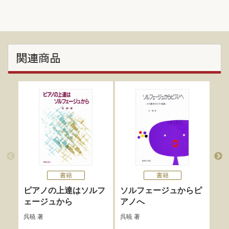
関連商品
書籍
書籍
ピアノの上達はソルフ
ソルフェージュからピ
ピ
ェージュから
アノへ
ク
呉暁
著
呉暁
著
山本