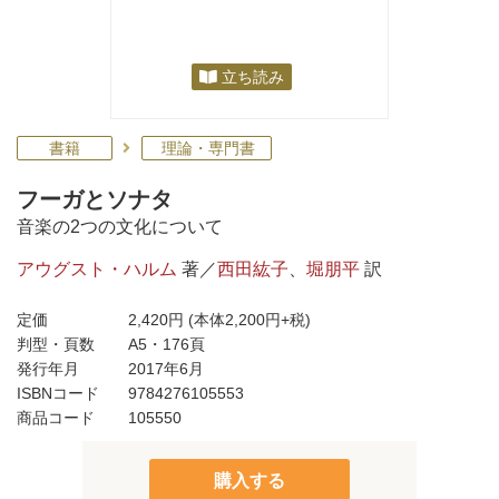
立ち読み
書籍
理論・専門書
フーガとソナタ
音楽の2つの文化について
アウグスト・ハルム
著／
西田紘子
、
堀朋平
訳
定価
2,420円
(本体2,200円+税)
判型・頁数
A5・176頁
発行年月
2017年6月
ISBNコード
9784276105553
商品コード
105550
購入する