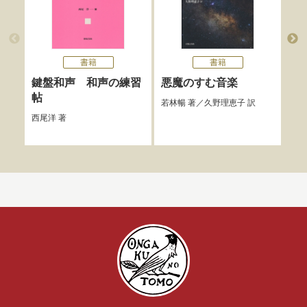
書籍
書籍
鍵盤和声 和声の練習
悪魔のすむ音楽
バ
帖
Re
若林暢
著／
久野理恵子
訳
Mu
西尾洋
著
佐藤