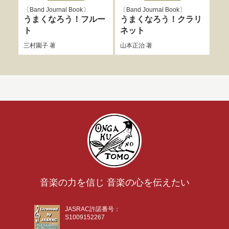
Band Journal Book
Band Journal Book
B
うまくなろう！フルー
うまくなろう！クラリ
う
ト
ネット
ボ
三村園子
著
山本正治
著
小田
音楽の力を信じ 音楽の心を伝えたい
JASRAC許諾番号：
S1009152267