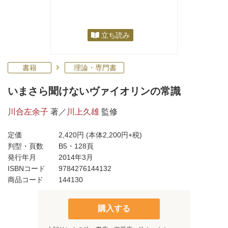
立ち読み
書籍
理論・専門書
いまさら聞けないヴァイオリンの常識
川合左余子
著／
川上久雄
監修
定価
2,420円
(本体2,200円+税)
判型・頁数
B5・128頁
発行年月
2014年3月
ISBNコード
9784276144132
商品コード
144130
購入する