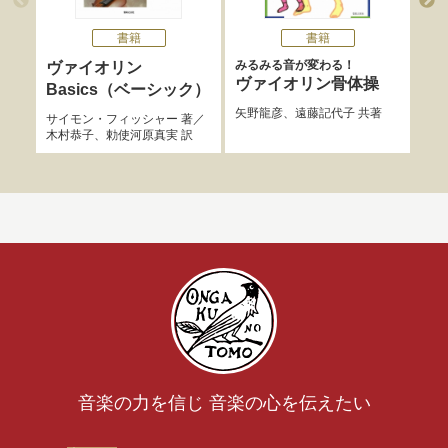
書籍
書籍
みるみる音が変わる！
フォ
ヴァイオリン
ヴァイオリン骨体操
名
Basics（ベーシック）
Ⅰ
矢野龍彦
、
遠藤記代子
共著
サイモン・フィッシャー
著／
木村恭子
、
勅使河原真実
訳
舟橋
音楽の力を信じ 音楽の心を伝えたい