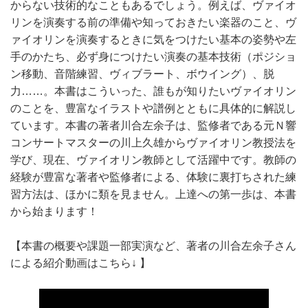
からない技術的なこともあるでしょう。例えば、ヴァイオ
リンを演奏する前の準備や知っておきたい楽器のこと、ヴ
ァイオリンを演奏するときに気をつけたい基本の姿勢や左
手のかたち、必ず身につけたい演奏の基本技術（ポジショ
ン移動、音階練習、ヴィブラート、ボウイング）、脱
力……。本書はこういった、誰もが知りたいヴァイオリン
のことを、豊富なイラストや譜例とともに具体的に解説し
ています。本書の著者川合左余子は、監修者である元Ｎ響
コンサートマスターの川上久雄からヴァイオリン教授法を
学び、現在、ヴァイオリン教師として活躍中です。教師の
経験が豊富な著者や監修者による、体験に裏打ちされた練
習方法は、ほかに類を見ません。上達への第一歩は、本書
から始まります！
【本書の概要や課題一部実演など、著者の川合左余子さん
による紹介動画はこちら↓ 】