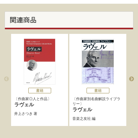
関連商品
書籍
書籍
作曲家◎人と作品
作曲家別名曲解説ライブラ
作
リー
ラヴェル
小鍛
ラヴェル
井上さつき
著
音楽之友社
編