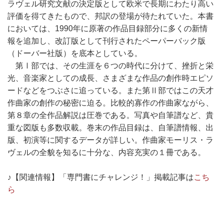
ラヴェル研究文献の決定版として欧米で長期にわたり高い
評価を得てきたもので、邦訳の登場が待たれていた。本書
においては、1990年に原著の作品目録部分に多くの新情
報を追加し、改訂版として刊行されたペーパーバック版
（ドーバー社版）を底本としている。
第Ⅰ部では、その生涯を６つの時代に分けて、挫折と栄
光、音楽家としての成長、さまざまな作品の創作時エピソ
ードなどをつぶさに追っている。また第Ⅱ部ではこの天才
作曲家の創作の秘密に迫る。比較的寡作の作曲家ながら、
第８章の全作品解説は圧巻である。写真や自筆譜など、貴
重な図版も多数収載。巻末の作品目録は、自筆譜情報、出
版、初演等に関するデータが詳しい。作曲家モーリス・ラ
ヴェルの全貌を知るに十分な、内容充実の１冊である。
♪【関連情報】「専門書にチャレンジ！」掲載記事は
こち
ら