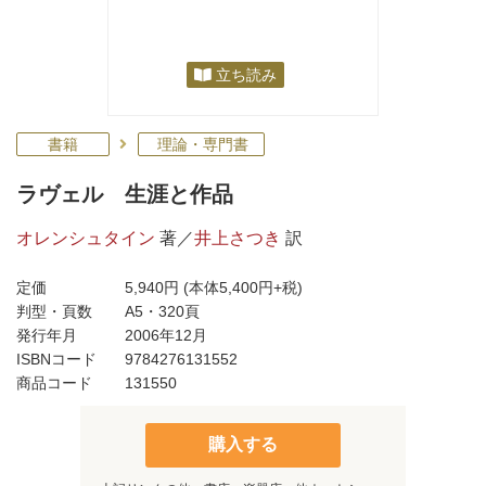
立ち読み
書籍
理論・専門書
ラヴェル 生涯と作品
オレンシュタイン
著／
井上さつき
訳
定価
5,940円
(本体5,400円+税)
判型・頁数
A5・320頁
発行年月
2006年12月
ISBNコード
9784276131552
商品コード
131550
購入する