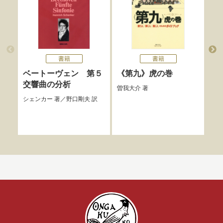
書籍
書籍
ベートーヴェン 第５
《第九》虎の巻
ベ
交響曲の分析
ノ
曽我大介
著
op
シェンカー
著／
野口剛夫
訳
ハイ
山田
訳