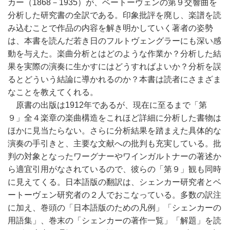
カー（1868－1935）が、ベートーヴェンの第９交響曲を
分析した研究書の全訳である。印象批評を廃し、楽譜を読
み込むことで作品の内容を解き明かしていく著者の姿勢
は、本書を読んだ若き日のフルトヴェングラーにも深い感
動を与えた。楽曲分析とはどのような作業か？分析した結
果を実際の演奏に生かすにはどうすればよいか？分析を誤
るとどういう結論に導かれるのか？本書は読者にさまざま
なことを教えてくれる。
原書の出版は1912年であるが、現在に至るまで「第
９」全４楽章の楽曲構造をこれほど詳細に分析した書物は
ほかに見当たらない。さらに分析結果を踏まえた具体的な
演奏の手引きと、主要な文献への批判も充実している。批
判の対象となったワーグナーやワインガルトナーの著述か
ら適宜引用がなされているので、彼らの「第９」観も同時
に見えてくる。日本語版の翻訳は、シェンカー研究者とベ
ートーヴェン研究者の２人でおこなっている。多数の訳注
に加え、巻頭の「日本語版のための凡例」「シェンカーの
用語集」、巻末の「シェンカーの著作一覧」「解題」を読