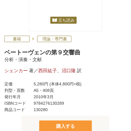
立ち読み
書籍
理論・専門書
ベートーヴェンの第９交響曲
分析・演奏・文献
シェンカー
著／
西田紘子
、
沼口隆
訳
定価
5,280円
(本体4,800円+税)
判型・頁数
A5・408頁
発行年月
2010年3月
ISBNコード
9784276130289
商品コード
130280
購入する