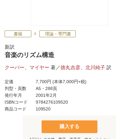
書籍
理論・専門書
新訳
音楽のリズム構造
クーパー
、
マイヤー
著／
徳丸吉彦
、
北川純子
訳
定価
7,700円
(本体7,000円+税)
判型・頁数
A5・288頁
発行年月
2001年2月
ISBNコード
9784276109520
商品コード
109520
購入する