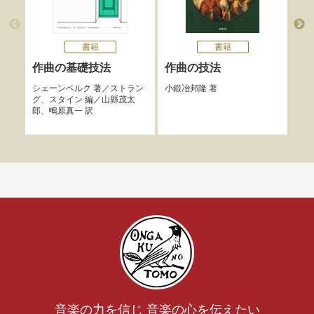
書籍
書籍
作曲の基礎技法
作曲の技法
フ
曲
シェーンベルク
著／
ストラン
小鍛冶邦隆
著
グ
、
スタイン
編／
山縣茂太
沼野
郎
、
鴫原真一
訳
音楽の力を信じ 音楽の心を伝えたい