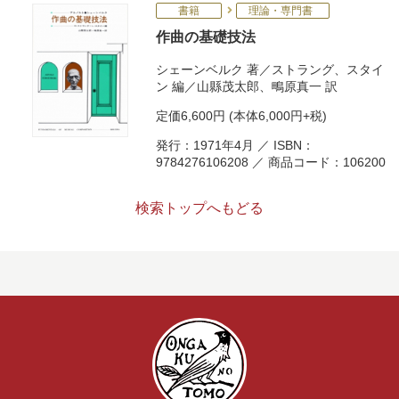
書籍
理論・専門書
作曲の基礎技法
シェーンベルク
著／
ストラング
、
スタイ
ン
編／
山縣茂太郎
、
鴫原真一
訳
定価
6,600円
(本体6,000円+税)
発行：1971年4月 ／ ISBN：
9784276106208 ／ 商品コード：106200
検索トップへもどる