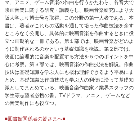
マ、アニメ、ゲーム音楽の作曲を行うかたわら、各音大で
映画音楽に関する研究・講義をし、映画音楽研究により大
阪大学より博士号を取得。この分野の第一人者である。本
書は、著者がこれらの活動を通して培った作曲技法を余す
ところなく公開し、具体的に映画音楽を作曲するときに役
立つ画期的な一冊である。第１部では、映画音楽がどのよ
うに制作されるのかという基礎知識を概説。第２部では、
映画に論理的に音楽を配置する方法を５つのポイントを中
心に考察。第３部では、映画音楽の作曲技法を解説。作曲
技法は基礎知識を学ぶ人にも概ね理解できるよう平易にま
とめ、基礎知識は作曲技法を学ぶ人の利便に沿って基礎知
識としてまとめている。映画音楽作曲家／業界スタッフの
学生等志望者必携の書。TVドラマ、アニメ、ゲームなど
の音楽制作にも役立つ。
■図書館関係者の皆さまへ■