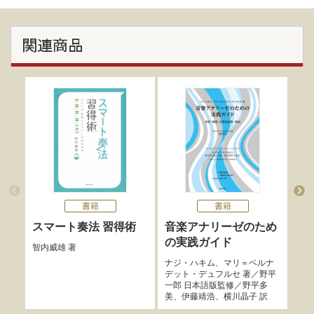
関連商品
書籍
書籍
スマート奏法 習得術
音楽アナリーゼのため
室
の実践ガイド
ピ
智内威雄
著
ナジ・ハキム
、
マリ＝ベルナ
矢島
デット・デュフルセ
著／
野平
一郎
日本語版監修／
野平多
美
、
伊藤靖浩
、
横川晶子
訳