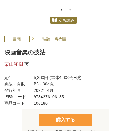
立ち読み
書籍
理論・専門書
映画音楽の技法
栗山和樹
著
定価
5,280円
(本体4,800円+税)
判型・頁数
B5・304頁
発行年月
2022年4月
ISBNコード
9784276106185
商品コード
106180
購入する