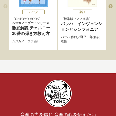
ムック
楽譜
ONTOMO MOOK
標準版ピアノ楽譜
ウ
ムジカノーヴァ・シリーズ
バッハ インヴェンシ
バ
徹底解説 チェルニー
ョンとシンフォニア
ョ
30番の弾き方教え方
バッハ
作曲／
野平一郎
解説・
バッ
ムジカノーヴァ
編
運指
スル
運指
音楽の力を信じ 音楽の心を伝えたい