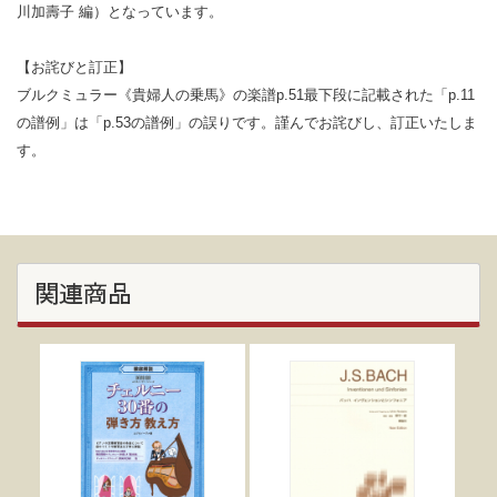
川加壽子 編）となっています。
【お詫びと訂正】
ブルクミュラー《貴婦人の乗馬》の楽譜p.51最下段に記載された「p.11
の譜例」は「p.53の譜例」の誤りです。謹んでお詫びし、訂正いたしま
す。
関連商品