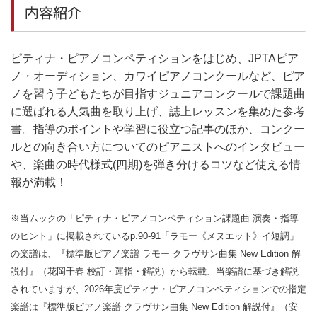
内容紹介
ピティナ・ピアノコンペティションをはじめ、JPTAピア
ノ・オーディション、カワイピアノコンクールなど、ピア
ノを習う子どもたちが目指すジュニアコンクールで課題曲
に選ばれる人気曲を取り上げ、誌上レッスンを集めた参考
書。指導のポイントや学習に役立つ記事のほか、コンクー
ルとの向き合い方についてのピアニストへのインタビュー
や、楽曲の時代様式(四期)を弾き分けるコツなど使える情
報が満載！
※当ムックの「ピティナ・ピアノコンペティション課題曲 演奏・指導
のヒント」に掲載されているp.90-91「ラモー《メヌエット》イ短調」
の楽譜は、『標準版ピアノ楽譜 ラモー クラヴサン曲集 New Edition 解
説付』（花岡千春 校訂・運指・解説）から転載、当楽譜に基づき解説
されていますが、2026年度ピティナ・ピアノコンペティションでの指定
楽譜は『標準版ピアノ楽譜 クラヴサン曲集 New Edition 解説付』（安