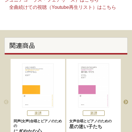
全曲続けての視聴（Youtube再生リスト）はこちら
関連商品
楽譜
楽譜
同声(女声)合唱とピアノのため
女声合唱とピアノのための
女声
の
の
星の迷い子たち
にぎやかな心
そ