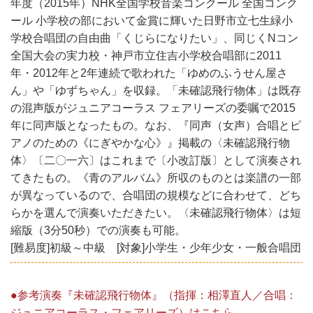
年度（2015年）NHK全国学校音楽コンクール 全国コンク
ール 小学校の部において金賞に輝いた日野市立七生緑小
学校合唱団の自由曲「くじらになりたい」、同じくNコン
全国大会の実力校・神戸市立住吉小学校合唱部に2011
年・2012年と2年連続で歌われた「ゆめのふうせん屋さ
ん」や「ゆずちゃん」を収録。「未確認飛行物体」は既存
の混声版がジュニアコーラス フェアリーズの委嘱で2015
年に同声版となったもの。なお、『同声（女声）合唱とピ
アノのための《にぎやかな心》』掲載の〈未確認飛行物
体〉〔二〇一六〕はこれまで〔小改訂版〕として演奏され
てきたもの。《青のアルバム》所収のものとは楽譜の一部
が異なっているので、合唱団の規模などに合わせて、どち
らかを選んで演奏いただきたい。〈未確認飛行物体〉は短
縮版（3分50秒）での演奏も可能。
[難易度]初級～中級 [対象]小学生・少年少女・一般合唱団
●参考演奏『未確認飛行物体』（指揮：相澤直人／合唱：
ジュニアコーラス・フェアリーズ）はこちら