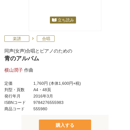
立ち読み
楽譜
合唱
同声(女声)合唱とピアノのための
青のアルバム
横山潤子
作曲
定価
1,760円
(本体1,600円+税)
判型・頁数
A4・48頁
発行年月
2016年3月
ISBNコード
9784276555983
商品コード
555980
購入する