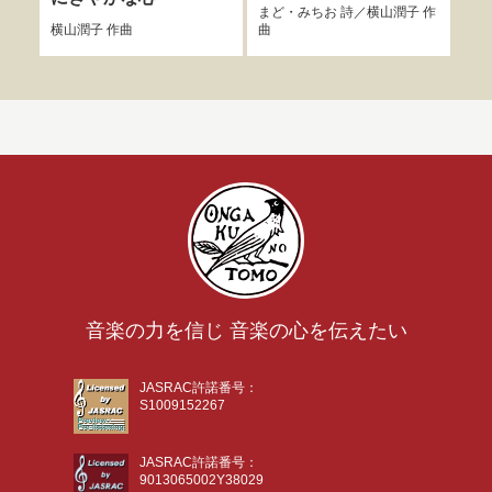
まど・みちお
詩／
横山潤子
作
横山潤子
作曲
曲
覚和
音楽の力を信じ 音楽の心を伝えたい
JASRAC許諾番号：
S1009152267
JASRAC許諾番号：
9013065002Y38029