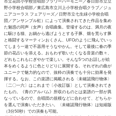
市立花田小学校合唱部フラワーハーモニー／春日部市立立
野小学校合唱部／東広島市立川上小学校合唱クラブ／ジュ
ニアコーラス フェアリーズ／日野市立七生緑小学校合唱
団／アンサンブル虹）によって演奏されてきた作品を集め
た魅惑の同声（女声）合唱曲集。登場するのは、満月の夜
に駆ける猫、お鍋から逃げようとする子豚、畑を荒らす豚
と格闘するマーティンおくさん、UFOのように飛んでいっ
てしまう一途で不器用そうなやかん。そして最後に春の季
節の花占いを添える。おもわず歌いたくなる音楽の数々、
どれもこれもにぎやかで楽しい。そんな5つのお話しが絵
本をめくるように色とりどりに展開する。それぞれの曲が
ユニークで魅力的なので、抜粋の演奏でも十分に効果を発
揮する。なお、この楽譜に掲載される〈未確認飛行物体〉
〔二〇一六〕はこれまで〔小改訂版〕として演奏されてき
たもの。《青のアルバム》所収のものとは楽譜の一部が異
なっているので、合唱団の規模などに合わせて、どちらか
を選んで演奏いただきたい。〈未確認飛行物体〉は短縮版
（3分50秒）での演奏も可能。