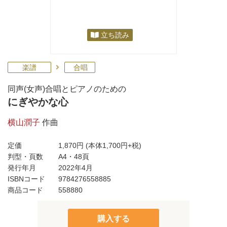
立ち読み
楽譜
合唱
同声(女声)合唱とピアノのための
にぎやかな心
横山潤子
作曲
定価
1,870円
(本体1,700円+税)
判型・頁数
A4・48頁
発行年月
2022年4月
ISBNコード
9784276558885
商品コード
558880
購入する