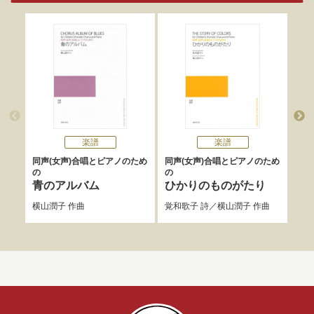
楽譜
楽譜
同声(女声)合唱とピアノのため
同声(女声)合唱とピアノのため
女声
の
の
星
青のアルバム
ひかりのものがたり
まど
横山潤子
作曲
覚和歌子
詩／
横山潤子
作曲
曲