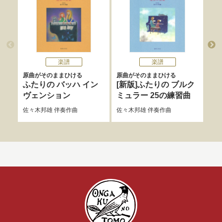
楽譜
楽譜
原曲がそのままひける
原曲がそのままひける
標
ふたりの バッハ イン
[新版]ふたりの ブルク
チ
ヴェンション
ミュラー 25の練習曲
チェ
上杉
佐々木邦雄
伴奏作曲
佐々木邦雄
伴奏作曲