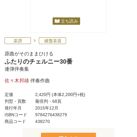
立ち読み
楽譜
鍵盤楽器
原曲がそのままひける
ふたりのチェルニー30番
連弾伴奏集
佐々木邦雄
伴奏作曲
定価
2,420円
(本体2,200円+税)
判型・頁数
菊倍判・68頁
発行年月
2015年12月
ISBNコード
9784276438279
商品コード
438270