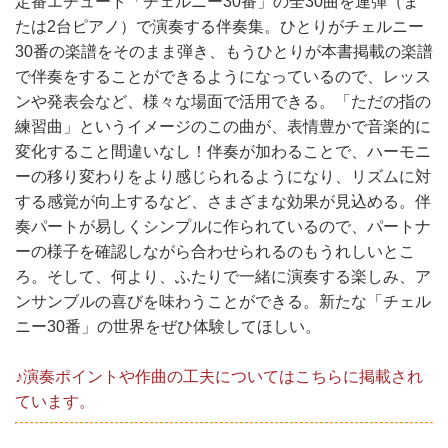
定番エチュード「チェルニー30番」の全30曲を連弾（ま
たは2台ピアノ）で演奏する伴奏集。ひとりがチェルニー
30番の楽譜をそのまま弾き、もうひとりが本書掲載の楽譜
で伴奏をすることができるようになっているので、レッス
ンや発表会など、様々な場面で活用できる。「ただの指の
練習曲」というイメージのこの曲が、表情豊かで音楽的に
変化すること間違いなし！伴奏が加わることで、ハーモニ
ーの移り変わりをより感じられるようになり、リズムに対
する感覚が向上するなど、さまざまな効果が見込める。伴
奏パートが易しくシンプルに作られているので、パートナ
ーの様子を確認しながら合わせられるのもうれしいとこ
ろ。そして、何より、ふたりで一緒に演奏する楽しみ、ア
ンサンブルの喜びを味わうことができる。新たな「チェル
ニー30番」の世界をぜひ体験してほしい。
♪演奏ポイントや作曲の工夫についてはこちらに掲載され
ています。