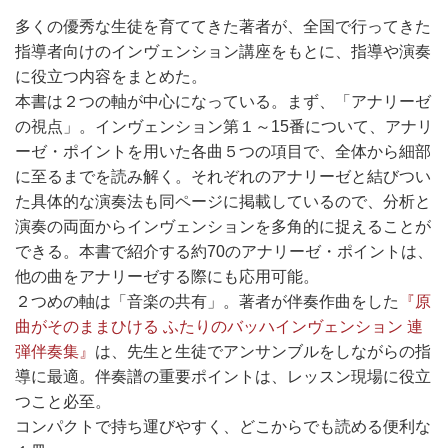
多くの優秀な生徒を育ててきた著者が、全国で行ってきた
指導者向けのインヴェンション講座をもとに、指導や演奏
に役立つ内容をまとめた。
本書は２つの軸が中心になっている。まず、「アナリーゼ
の視点」。インヴェンション第１～15番について、アナリ
ーゼ・ポイントを用いた各曲５つの項目で、全体から細部
に至るまでを読み解く。それぞれのアナリーゼと結びつい
た具体的な演奏法も同ページに掲載しているので、分析と
演奏の両面からインヴェンションを多角的に捉えることが
できる。本書で紹介する約70のアナリーゼ・ポイントは、
他の曲をアナリーゼする際にも応用可能。
２つめの軸は「音楽の共有」。著者が伴奏作曲をした
『原
曲がそのままひける ふたりのバッハインヴェンション 連
弾伴奏集』
は、先生と生徒でアンサンブルをしながらの指
導に最適。伴奏譜の重要ポイントは、レッスン現場に役立
つこと必至。
コンパクトで持ち運びやすく、どこからでも読める便利な