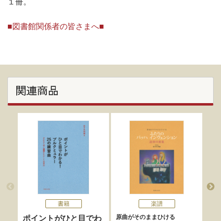
１冊。
■図書館関係者の皆さまへ■
関連商品
書籍
楽譜
原曲がそのままひける
フォ
ポイントがひと目でわ