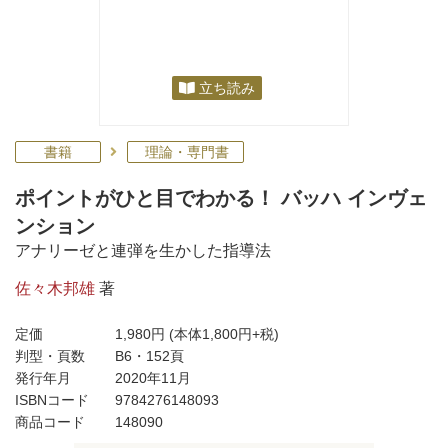
立ち読み
書籍
理論・専門書
ポイントがひと目でわかる！ バッハ インヴェ
ンション
アナリーゼと連弾を生かした指導法
佐々木邦雄
著
定価
1,980円
(本体1,800円+税)
判型・頁数
B6・152頁
発行年月
2020年11月
ISBNコード
9784276148093
商品コード
148090