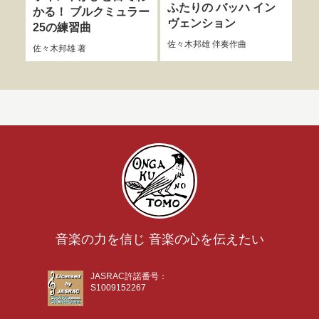
ふたりの バッハ イン
ジ
かる！ ブルクミュラー
ヴェンション
で
25の練習曲
佐々木邦雄
伴奏作曲
舟橋
佐々木邦雄
著
音楽の力を信じ 音楽の心を伝えたい
JASRAC許諾番号：
S1009152267