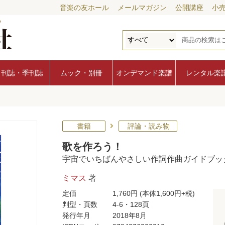
音楽の友ホール
メールマガジン
公開講座
小
月刊誌・季刊誌
ムック・別冊
オンデマンド楽譜
レンタル楽
書籍
評論・読み物
歌を作ろう！
宇宙でいちばんやさしい作詞作曲ガイドブッ
ミマス
著
定価
1,760円
(本体1,600円+税)
判型・頁数
4-6・128頁
発行年月
2018年8月