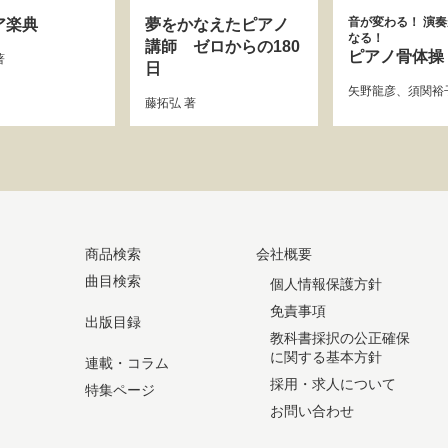
音が変わる！ 演
ア楽典
夢をかなえたピアノ
なる！
講師 ゼロからの180
ピアノ骨体操
著
日
矢野龍彦
、
須関裕
藤拓弘
著
商品検索
会社概要
曲目検索
個人情報保護方針
免責事項
出版目録
教科書採択の公正確保
に関する基本方針
連載・コラム
採用・求人について
特集ページ
お問い合わせ