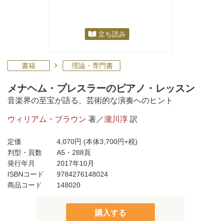
立ち読み
書籍
理論・専門書
メナヘム・プレスラーのピアノ・レッスン
音楽界の至宝が語る、芸術的な演奏へのヒント
ウィリアム・ブラウン
著／
瀧川淳
訳
定価
4,070円
(本体3,700円+税)
判型・頁数
A5・288頁
発行年月
2017年10月
ISBNコード
9784276148024
商品コード
148020
購入する