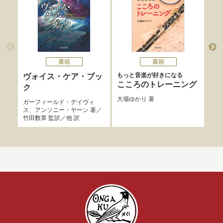
書籍
書籍
もっと音楽が好きになる
ヴォイス・ケア・ブッ
知
こころのトレーニング
ク
ノ
大場ゆかり
著
ガーフィールド・デイヴィ
中嶋
ス
、
アンソニー・ヤーン
著／
竹田数章
監訳／他 訳