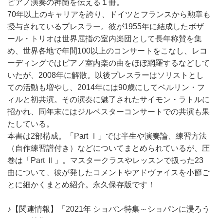
ピアノ演奏の神髄を伝える１冊。
70年以上のキャリアを誇り、ドイツとフランスから勲章も
授与されているプレスラー。彼が1955年に結成したボザ
ール・トリオは世界屈指の室内楽団として長年称賛を集
め、世界各地で年間100以上のコンサートをこなし、レコ
ーディングではピアノ室内楽の曲をほぼ網羅するなどして
いたが、2008年に解散。以後プレスラーはソリストとし
ての活動も増やし、2014年には90歳にしてベルリン・フ
ィルと初共演。その演奏に魅了されたサイモン・ラトルに
招かれ、同年末にはジルベスターコンサートでの共演も果
たしている。
本書は2部構成。「Part Ⅰ」では半生や演奏論、練習方法
（自作練習譜付き）などについてまとめられているが、圧
巻は「Part Ⅱ」。マスタークラスやレッスンで扱った23
曲について、彼が発したコメントやアドヴァイスを小節ご
とに細かくまとめ紹介。永久保存版です！
♪【関連情報】「2021年 ショパン特集～ショパンに浸ろう