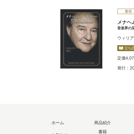
書籍
メナヘ
音楽界の
ウィリア
立ち
定価
4,0
発行：20
ホーム
商品紹介
書籍