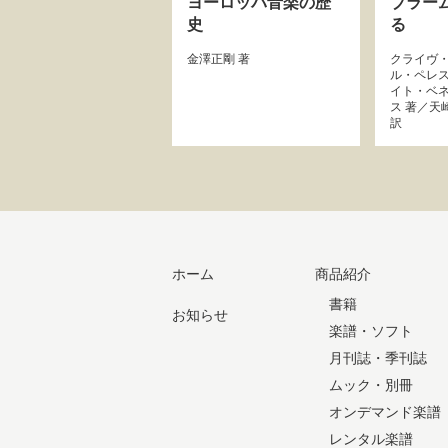
ヨーロッパ音楽の歴
ブラー
史
る
金澤正剛
著
クライヴ
ル・ペレ
イト・ベ
ス
著／
天
訳
ホーム
商品紹介
書籍
お知らせ
楽譜・ソフト
月刊誌・季刊誌
ムック・別冊
オンデマンド楽譜
レンタル楽譜