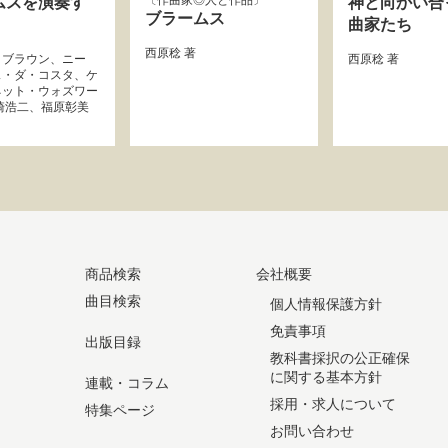
作曲家◎人と作品
ムスを演奏す
神と向かい合
ブラームス
曲家たち
西原稔
著
・ブラウン
、
ニー
西原稔
著
ス・ダ・コスタ
、
ケ
ネット・ウォズワー
崎浩二
、
福原彰美
商品検索
会社概要
曲目検索
個人情報保護方針
免責事項
出版目録
教科書採択の公正確保
に関する基本方針
連載・コラム
採用・求人について
特集ページ
お問い合わせ