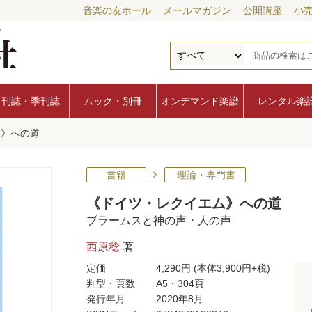
音楽の友ホール
メールマガジン
公開講座
小
月刊誌・季刊誌
ムック・別冊
オンデマンド楽譜
レンタル楽
ム》への道
書籍
理論・専門書
《ドイツ・レクイエム》への道
ブラームスと神の声・人の声
西原稔
著
定価
4,290円
(本体3,900円+税)
判型・頁数
A5・304頁
発行年月
2020年8月