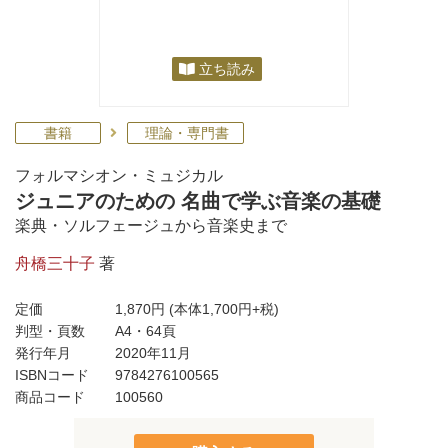
立ち読み
書籍
理論・専門書
フォルマシオン・ミュジカル
ジュニアのための 名曲で学ぶ音楽の基礎
楽典・ソルフェージュから音楽史まで
舟橋三十子
著
定価
1,870円
(本体1,700円+税)
判型・頁数
A4・64頁
発行年月
2020年11月
ISBNコード
9784276100565
商品コード
100560