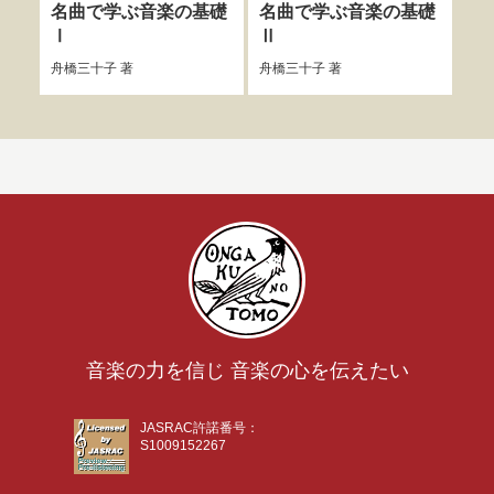
名曲で学ぶ音楽の基礎
名曲で学ぶ音楽の基礎
か
Ⅰ
Ⅱ
ェ
舟橋三十子
著
舟橋三十子
著
佐々
音楽の力を信じ 音楽の心を伝えたい
JASRAC許諾番号：
S1009152267