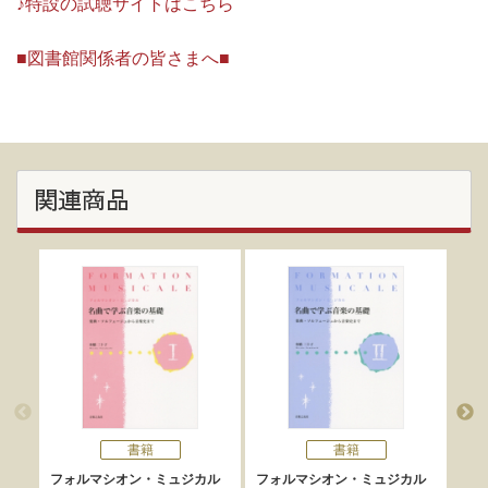
♪特設の試聴サイトはこちら
■図書館関係者の皆さまへ■
関連商品
書籍
書籍
フォルマシオン・ミュジカル
フォルマシオン・ミュジカル
ポ