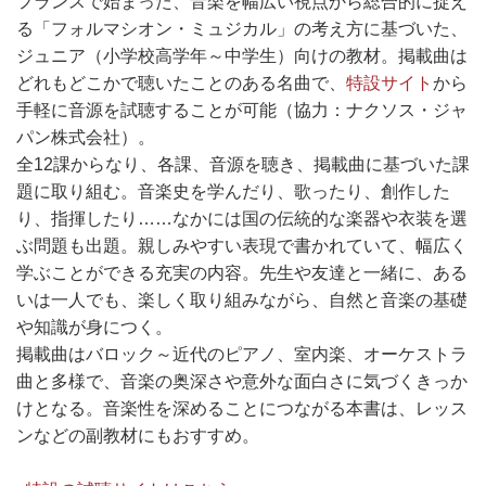
フランスで始まった、音楽を幅広い視点から総合的に捉え
る「フォルマシオン・ミュジカル」の考え方に基づいた、
ジュニア（小学校高学年～中学生）向けの教材。掲載曲は
どれもどこかで聴いたことのある名曲で、
特設サイト
から
手軽に音源を試聴することが可能（協力：ナクソス・ジャ
パン株式会社）。
全12課からなり、各課、音源を聴き、掲載曲に基づいた課
題に取り組む。音楽史を学んだり、歌ったり、創作した
り、指揮したり……なかには国の伝統的な楽器や衣装を選
ぶ問題も出題。親しみやすい表現で書かれていて、幅広く
学ぶことができる充実の内容。先生や友達と一緒に、ある
いは一人でも、楽しく取り組みながら、自然と音楽の基礎
や知識が身につく。
掲載曲はバロック～近代のピアノ、室内楽、オーケストラ
曲と多様で、音楽の奥深さや意外な面白さに気づくきっか
けとなる。音楽性を深めることにつながる本書は、レッス
ンなどの副教材にもおすすめ。