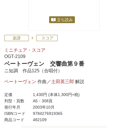
立ち読み
楽譜
スコア
ミニチュア・スコア
OGT-2109
ベートーヴェン 交響曲第９番
ニ短調 作品125（合唱付）
ベートーヴェン
作曲／
土田英三郎
解説
定価
1,430円
(本体1,300円+税)
判型・頁数
A5・308頁
発行年月
2003年10月
ISBNコード
9784276919365
商品コード
482109