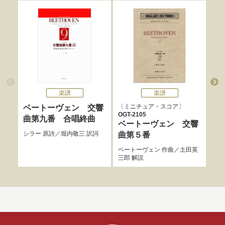
楽譜
楽譜
ミニチュア・スコア
ミ
ベートーヴェン 交響
OGT-2105
OGT
曲第九番 合唱終曲
ベートーヴェン 交響
ベ
シラー
原詩／
堀内敬三
訳詞
曲第５番
曲
ベートーヴェン
作曲／
土田英
ベー
三郎
解説
三郎