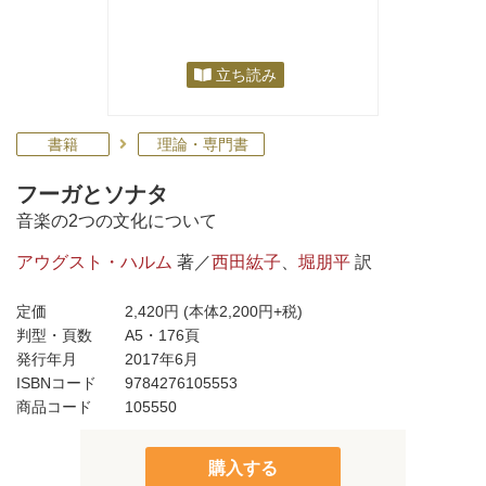
立ち読み
書籍
理論・専門書
フーガとソナタ
音楽の2つの文化について
アウグスト・ハルム
著／
西田紘子
、
堀朋平
訳
定価
2,420円
(本体2,200円+税)
判型・頁数
A5・176頁
発行年月
2017年6月
ISBNコード
9784276105553
商品コード
105550
購入する