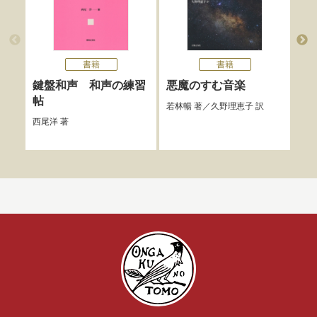
書籍
書籍
鍵盤和声 和声の練習
悪魔のすむ音楽
バ
帖
Re
若林暢
著／
久野理恵子
訳
Mu
西尾洋
著
佐藤