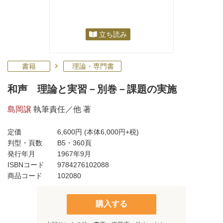
立ち読み
書籍
理論・専門書
和声 理論と実習－別巻－課題の実施
島岡譲
執筆責任／他 著
定価
6,600円
(本体6,000円+税)
判型・頁数
B5・360頁
発行年月
1967年9月
ISBNコード
9784276102088
商品コード
102080
購入する