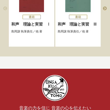
書籍
書籍
和声 理論と実習 Ⅰ
和声 理論と実習 Ⅲ
和
島岡譲
執筆責任／他 著
島岡譲
執筆責任／他 著
島岡
音楽の力を信じ 音楽の心を伝えたい