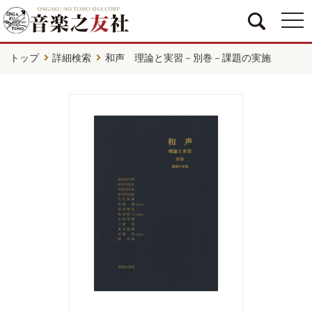
togg
navi
トップ
詳細検索
和声 理論と実習－別巻－課題の実施