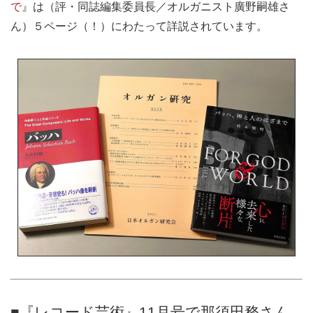
で
』は（評・同誌編集委員長／オルガニスト廣野嗣雄さ
ん）５ページ（！）にわたって詳説されています。
■『レコード芸術』11月号で那須田務さん